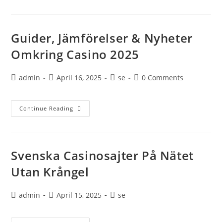
Guider, Jämförelser & Nyheter
Omkring Casino 2025
admin
April 16, 2025
se
0 Comments
Continue Reading
Svenska Casinosajter På Nätet
Utan Krångel
admin
April 15, 2025
se