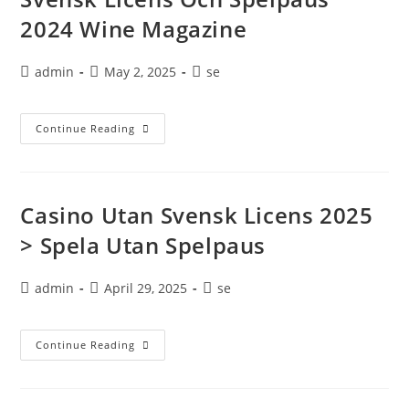
2024 Wine Magazine
admin
May 2, 2025
se
Continue Reading
Casino Utan Svensk Licens 2025
> Spela Utan Spelpaus
admin
April 29, 2025
se
Continue Reading