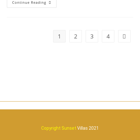
Continue Reading
1
2
3
4
Copyright Sunset
Villas 2021