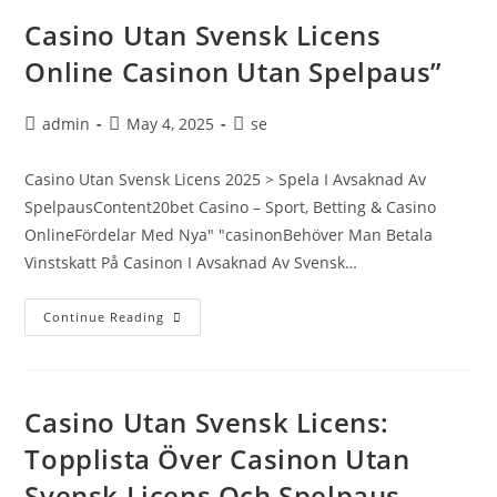
Casino Utan Svensk Licens
Online Casinon Utan Spelpaus”
admin
May 4, 2025
se
Casino Utan Svensk Licens 2025 > Spela I Avsaknad Av
SpelpausContent20bet Casino – Sport, Betting & Casino
OnlineFördelar Med Nya" "casinonBehöver Man Betala
Vinstskatt På Casinon I Avsaknad Av Svensk…
Continue Reading
Casino Utan Svensk Licens:
Topplista Över Casinon Utan
Svensk Licens Och Spelpaus