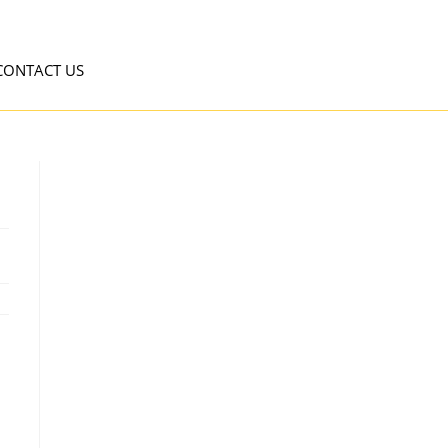
CONTACT US