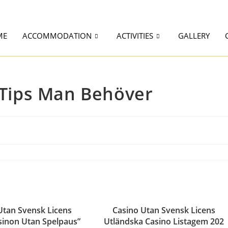
ME
ACCOMMODATION
ACTIVITIES
GALLERY
a Tips Man Behöver
Utan Svensk Licens
Casino Utan Svensk Licens
sinon Utan Spelpaus”
Utländska Casino Listagem 202