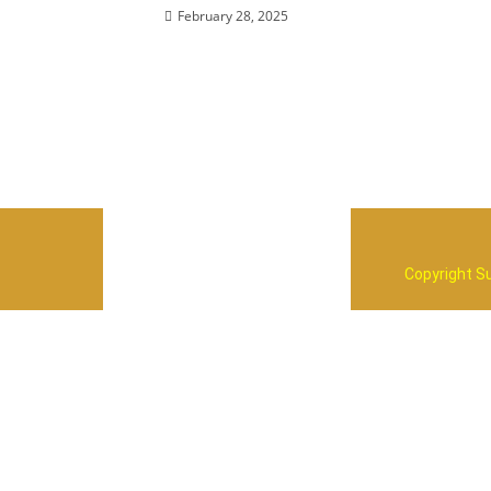
February 28, 2025
Copyright S