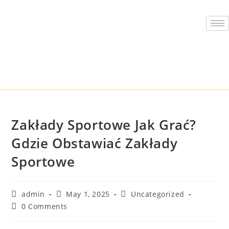
Zakłady Sportowe Jak Grać?
Gdzie Obstawiać Zakłady
Sportowe
admin
May 1, 2025
Uncategorized
0 Comments