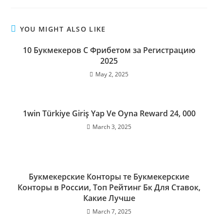
YOU MIGHT ALSO LIKE
10 Букмекеров С Фрибетом за Регистрацию
2025
May 2, 2025
1win Türkiye Giriş Yap Ve Oyna Reward 24, 000
March 3, 2025
Букмекерские Конторы те Букмекерские
Конторы в России, Топ Рейтинг Бк Для Ставок,
Какие Лучше
March 7, 2025