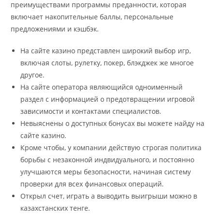
преимуществами программы преданности, которая
включает накопительные баллы, персональные
предложениями и кэшбэк.
На сайте казино представлен широкий выбор игр,
включая слоты, рулетку, покер, блэкджек же многое
другое.
На сайте оператора являющийся одноименный
раздел с информацией о предотвращении игровой
зависимости и контактами специалистов.
Невыяснены о доступных бонусах вы можете найду на
сайте казино.
Кроме чтобы, у компании действую строгая политика
борьбы с незаконной индвидуального, и постоянно
улучшаются меры безопасности, начиная систему
проверки для всех финансовых операций.
Открыл счет, играть а выводить выигрыши можно в
казахстанских тенге.