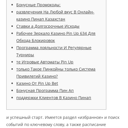
Бонусные Промокоды:
развлечения На Любой вкус В Онлайн-
казино Пинап Казахстан
Ставки а Долгосрочные Исходы
Рабочее Зеркало Казино Pin Up 634 Для
Обхода Блокировок
Программа лояльности И Регулярные
Турниры
те Игровые Автоматы Pin Up
только Такое Пинкойны только Система
Привилегий Казино?
Казино От Pin Up Bet
Бонусная Программа Пин Ап
поддержки Клиентов В Казино Пинап
и успешный старт. Имеется раздел «избранное» и поиск
событий по ключевому слову, а также расписание