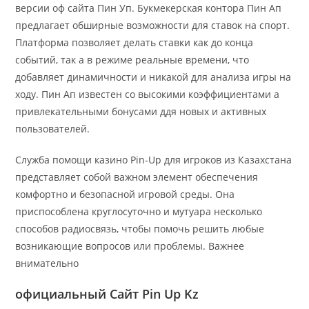
версии оф сайта Пин Уп. Букмекерская контора Пин Ап
предлагает обширные возможности для ставок на спорт.
Платформа позволяет делать ставки как до конца
событий, так а в режиме реальные времени, что
добавляет динамичности и никакой для анализа игры на
ходу. Пин Ап известен со высокими коэффициентами а
привлекательными бонусами ддя новых и активных
пользователей.
Служба помощи казино Pin-Up для игроков из Казахстана
представляет собой важном элемент обеспечения
комфортно и безопасной игровой среды. Она
приспособлена круглосуточно и мутуара несколько
способов радиосвязь, чтобы помочь решить любые
возникающие вопросов или проблемы. Важнее
внимательно
официальный Сайт Pin Up Kz