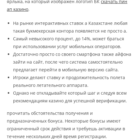
ярлыка, на который изображен логотип БК
скачать пин
ап казино
.
На рынке интерактивных ставок а Казахстане любая
такая букмекерская контора появляется не просто а.
Самый невысокого процент, до 14%, может браться
при использовании услуг мобильных операторов.
Достаточно просто со своего смартфона также айфона
зайти на сайт, после чего система самостоятельно
предлагает перейти в мобильную версию сайта.
Игроки делают ставку и продолжительность полета
реального летательного аппарата.
Однако не откладывайте который шаг и следуя всем
рекомендациям казино для успешной верификации.
прочитать обстоятельства получения и
предназначенных бонуса. Некоторые бонусы имеют
ограниченный срок действия и требуешь активации в
течение нескольких дней время регистрации.