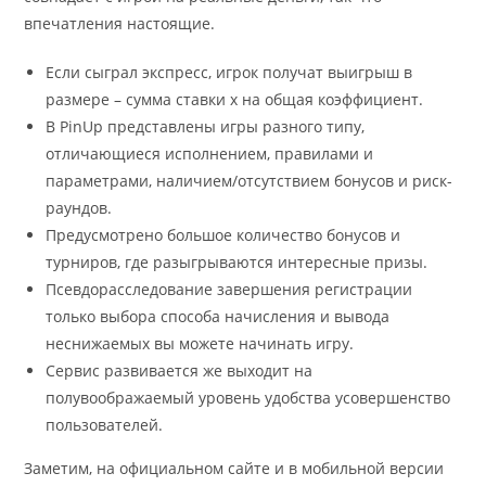
впечатления настоящие.
Если сыграл экспресс, игрок получат выигрыш в
размере – сумма ставки х на общая коэффициент.
В PinUp представлены игры разного типу,
отличающиеся исполнением, правилами и
параметрами, наличием/отсутствием бонусов и риск-
раундов.
Предусмотрено большое количество бонусов и
турниров, где разыгрываются интересные призы.
Псевдорасследование завершения регистрации
только выбора способа начисления и вывода
неснижаемых вы можете начинать игру.
Сервис развивается же выходит на
полувоображаемый уровень удобства усовершенство
пользователей.
Заметим, на официальном сайте и в мобильной версии