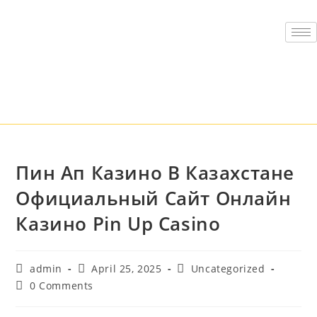
Пин Ап Казино В Казахстане
Официальный Сайт Онлайн
Казино Pin Up Casino
admin
April 25, 2025
Uncategorized
0 Comments