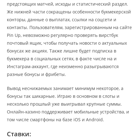
предстоящих матчей, исходы и статистический раздел.
Же нижней части сокращены особенности букмекерской
конторы, данные о выплатах, ссылки на соцсети и
контакты. Пользователям, зарегистрированным на сайте
Pin Up, невозможно регулярно проверять вирстбук
почтовый ящик, чтобы получать новости о актуальных
бонусах же акциях. Также лишне будет подписка в
букмекера в социальных сетях, в факте числе на и
Инстаграм-аккаунт, где неизменно разыгрываются
разные бонусы и фрибеты.
Вывод неснижаемых занимает минимум некоторое, а
бонусы так шикарные. Играю в основном в слоты и
несколько прошлый уже выигрывал крупные суммы.
Онлайн-казино поддерживает мобильные устройства, и
том числе смартфоны на базе iOS и Android.
Ставки: