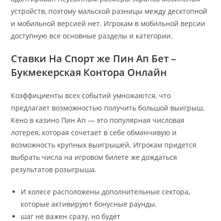
устройств, поэтому мальской разницы между десктопной
и мобильной версией нет. Игрокам в мобильной версии
доступную все основные разделы и категории.
Ставки На Спорт же Пин Ап Бет –
Букмекерская Контора Онлайн
Коэффициенты всех событий умножаются, что
предлагает возможностью получить большой выигрыш.
Кено в казино Пин Ап — это популярная числовая
лотерея, которая сочетает в себе обманчивую и
возможность крупных выигрышей. Игрокам придется
выбрать числа на игровом билете же дождаться
результатов розыгрыша.
И колесе расположены дополнительные сектора,
которые активируют бонусные раунды.
шаг не важен сразу, но будет