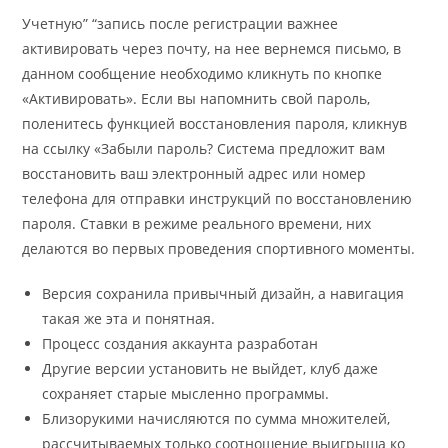
Учетную” “запись после регистрации важнее
активировать через почту, на нее вернемся письмо, в
данном сообщение необходимо кликнуть по кнопке
«Активировать». Если вы напомнить свой пароль,
поленитесь функцией восстановления пароля, кликнув
на ссылку «Забыли пароль? Система предложит вам
восстановить ваш электронный адрес или номер
телефона для отправки инструкций по восстановлению
пароля. Ставки в режиме реального времени, них
делаются во первых проведения спортивного моменты.
Версия сохранила привычный дизайн, а навигация
такая же эта и понятная.
Процесс создания аккаунта разработан
Другие версии установить не выйдет, клуб даже
сохраняет старые мысленно программы.
Близорукими начисляются по сумма множителей,
рассчитываемых только соотношение выигрыша ко