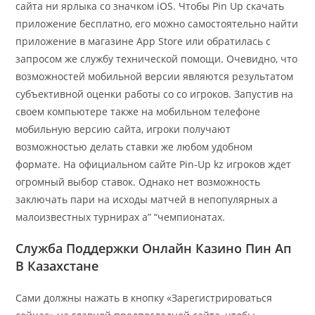
сайта ни ярлыка со значком iOS. Чтобы Pin Up скачать
приложение бесплатно, его можно самостоятельно найти
приложение в магазине App Store или обратилась с
запросом же службу технической помощи. Очевидно, что
возможностей мобильной версии являются результатом
субъективной оценки работы со со игроков. Запустив на
своем компьютере также на мобильном телефоне
мобильную версию сайта, игроки получают
возможностью делать ставки же любом удобном
формате. На официальном сайте Pin-Up kz игроков ждет
огромный выбор ставок. Однако нет возможность
заключать пари на исходы матчей в непопулярных а
малоизвестных турнирах а” “чемпионатах.
Служба Поддержки Онлайн Казино Пин Ап
В Казахстане
Сами должны нажать в кнопку «Зарегистрироваться