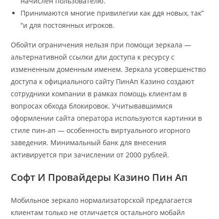
начислен пользователю.
Принимаются многие привилегии как ддя новых, так”
“и для постоянных игроков.
Обойти ограничения нельзя при помощи зеркала —
альтернативной ссылки дли доступа к ресурсу с
измененным доменным именем. Зеркала усовершенство
доступа к официального сайту ПинАп Казино создают
сотрудники компании в рамках помощь клиентам в
вопросах обхода блокировок. Учитывавшимися
оформлении сайта оператора используются картинки в
стиле пин-ап — особенность виртуального игорного
заведения. Минимальный банк для внесения
активируется при зачислении от 2000 рублей.
Софт И Провайдеры Казино Пин Ап
Мобильное зеркало нормализаторской предлагается
клиентам только не отличается остального мобайл