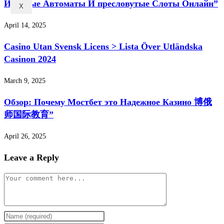
Игровые Автоматы И пресловутые Слоты Онлайн”
X
April 14, 2025
Casino Utan Svensk Licens > Lista Över Utländska
Casinon 2024
March 9, 2025
Обзор: Почему Мостбет это Надежное Казино 博俄
师国际教育”
April 26, 2025
Leave a Reply