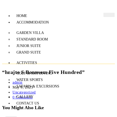
HOME
ACCOMMODATION
GARDEN VILLA
STANDARD ROOM
JUNIOR SUITE
GRAND SUITE
ACTIVITIES
“hrajte S Bonusem Five Hundred”
GOLF & SKY DIVING
WATER SPORTS
admin
SAFARIS & EXCURSIONS
May 9, 2025
Uncategorized
GALLERY
0 Comments
CONTACT US
You Might Also Like