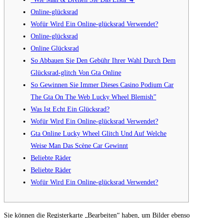
Online-glücksrad
Wofür Wird Ein Online-glücksrad Verwendet?
Online-glücksrad
Online Glücksrad
So Abbauen Sie Den Gebühr Ihrer Wahl Durch Dem
Glücksrad-glitch Von Gta Online
So Gewinnen Sie Immer Dieses Casino Podium Car
The Gta On The Web Lucky Wheel Blemish”
Was Ist Echt Ein Glücksrad?
Wofür Wird Ein Online-glücksrad Verwendet?
Gta Online Lucky Wheel Glitch Und Auf Welche
Weise Man Das Scène Car Gewinnt
Beliebte Räder
Beliebte Räder
Wofür Wird Ein Online-glücksrad Verwendet?
Sie können die Registerkarte „Bearbeiten“ haben, um Bilder ebenso