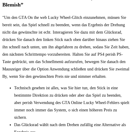
Blemish”
“Um den GTA On the web Lucky Wheel-Glitch einzunehmen, müssen Sie
bereit sein, das Spiel schnell zu beenden, wenn das Ergebnis der Drehung
nicht das gewünschte ist echt. Interagieren Sie dazu mit dem Glücksrad,
drücken Sie danach den linken Stick nach oben darüber hinaus ziehen Sie
ihn schnell nach unten, um ihn abgefahren zu drehen, sodass Sie Zeit haben,
den nächsten Schritttempo vorzubereiten. Halten Sie auf PS4 perish PS-
Taste gedrückt, um das Schnellmenü aufzurufen, bewegen Sie danach den
Mauszeiger über die Option Anwendung schließen und drücken Sie zweimal
By, wenn Sie den gewünschten Preis nie und nimmer erhalten.
Technisch gesehen ist alles, was Sie hier tun, den Stick in eine
bestimmte Direktion zu drücken oder aber das Spiel zu beenden,
aber perish Verwendung des GTA Online Lucky Wheel-Fehlers spielt
immer noch immer das System, o sich einen höheren Preis zu
sichern.
Das Glücksrad wählt nach dem Drehen zufällig eine Alternative als