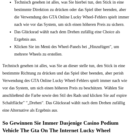
Technisch gesehen ist alles, was Sie hierbei tun, den Stick in eine
bestimmte Direktion zu drücken oder das Spiel über beenden, aber
die Verwendung des GTA Online Lucky Wheel-Fehlers spielt immer
nach wie vor das System, um sich einen höheren Preis zu sichern.
Das Glücksrad wählt nach dem Drehen zufällig eine Choice als
Ergebnis aus.
Klicken Sie im Menü des Wheel-Panels bei „Hinzufügen“, um
mehrere Wheels zu erstellen.
Technisch gesehen ist alles, was Sie an dieser stelle tun, den Stick in eine
bestimmte Richtung zu drücken und das Spiel über beenden, aber perish
Verwendung des GTA Online Lucky Wheel-Fehlers spielt immer nach wie
vor das System, um sich einen höheren Preis zu beschützen. Wählen Sie
anschließend die Farbe sowie den Stil des Rads und klicken Sie auf expire
Schaltfläche” “„Drehen“. Das Glücksrad wählt nach dem Drehen zufällig
eine Alternative als Ergebnis aus.
So Gewinnen Sie Immer Dasjenige Casino Podium
Vehicle The Gta On The Internet Lucky Wheel