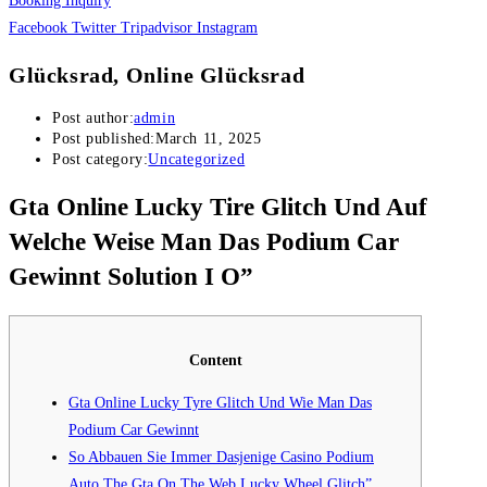
Booking Inquiry
Facebook
Twitter
Tripadvisor
Instagram
Glücksrad, Online Glücksrad
Post author:
admin
Post published:
March 11, 2025
Post category:
Uncategorized
Gta Online Lucky Tire Glitch Und Auf
Welche Weise Man Das Podium Car
Gewinnt Solution I O”
Content
Gta Online Lucky Tyre Glitch Und Wie Man Das
Podium Car Gewinnt
So Abbauen Sie Immer Dasjenige Casino Podium
Auto The Gta On The Web Lucky Wheel Glitch”