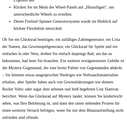
Ergebnis aus.
Klicken Sie im Menü des Wheel-Panels auf „Hinzufügen“, um
unterschiedliche Wheels zu erstellen.
Dieses Freilauf-Spinner-Generatorsystem wurde im Hinblick auf
höchste Flexibilität entwickelt.
Ob Sie ein Glücksrad benötigen, ein zufälliges Zahlengenerator, ein Lista
der Namen, das Gewinnspielgenerator, ein Glücksrad für Spiele und ein
einfaches Ja oder Nein, drehen Sie einfach dasjenige Rad, um das zu
bekommen, had been Sie brauchen. Ein weiterer erwägenswerter Gebühr ist
der Mystery-Gegenstand, der eine breite Palette von Gegenständen abdeckt
– Sie könnten etwas ausgesprochen Niedriges wie Verbrauchsmaterialien
erhalten, aber Spieler haben auch von Gewinnfahrzeugen wie deinem
Rocket Voltic oder sogar dem seltenen und heiß begehrten Lost Slamvan
berichtet. Wenn das Glücksrad auf Mystery landet, können Sie kinderleicht
sehen, was Ihre Belohnung ist, und dann den unten stehenden Prozess für
einen weiteren Versuch befolgen, wenn Sie mit dem Bilanzaufstellung nicht
zufrieden sind oftmals.