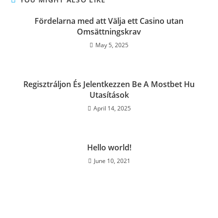
Fördelarna med att Välja ett Casino utan
Omsättningskrav
May 5, 2025
Regisztráljon És Jelentkezzen Be A Mostbet Hu
Utasítások
April 14, 2025
Hello world!
June 10, 2021