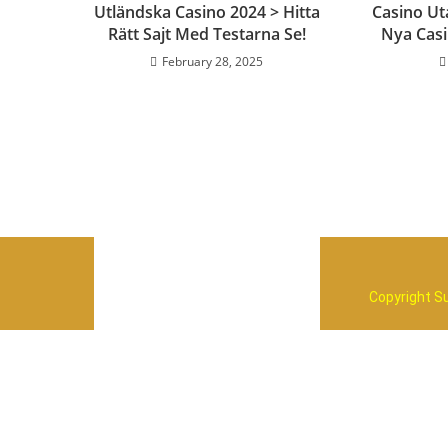
Utländska Casino 2024 > Hitta
Casino Ut
Rätt Sajt Med Testarna Se!
Nya Casi
February 28, 2025
Copyright S