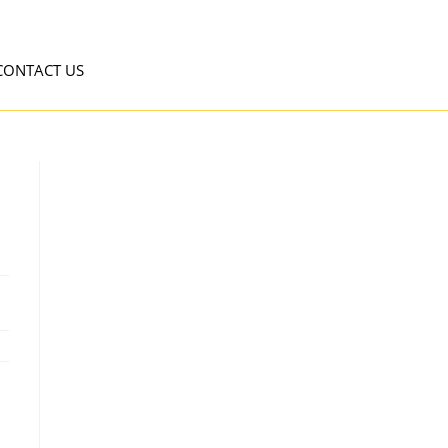
CONTACT US