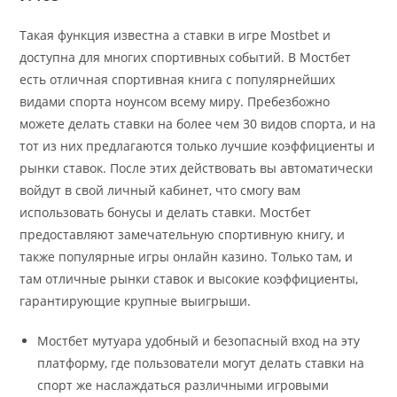
Такая функция известна а ставки в игре Mostbet и
доступна для многих спортивных событий. В Мостбет
есть отличная спортивная книга с популярнейших
видами спорта ноунсом всему миру. Пребезбожно
можете делать ставки на более чем 30 видов спорта, и на
тот из них предлагаются только лучшие коэффициенты и
рынки ставок. После этих действовать вы автоматически
войдут в свой личный кабинет, что смогу вам
использовать бонусы и делать ставки. Мостбет
предоставляют замечательную спортивную книгу, и
также популярные игры онлайн казино. Только там, и
там отличные рынки ставок и высокие коэффициенты,
гарантирующие крупные выигрыши.
Мостбет мутуара удобный и безопасный вход на эту
платформу, где пользователи могут делать ставки на
спорт же наслаждаться различными игровыми