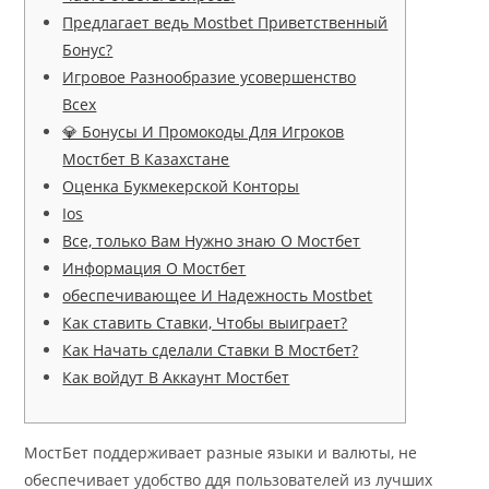
Предлагает ведь Mostbet Приветственный
Бонус?
Игровое Разнообразие усовершенство
Всех
💎 Бонусы И Промокоды Для Игроков
Мостбет В Казахстане
Оценка Букмекерской Конторы
Ios
Все, только Вам Нужно знаю О Мостбет
Информация О Мостбет
обеспечивающее И Надежность Mostbet
Как ставить Ставки, Чтобы выиграет?
Как Начать сделали Ставки В Мостбет?
Как войдут В Аккаунт Мостбет
МостБет поддерживает разные языки и валюты, не
обеспечивает удобство ддя пользователей из лучших