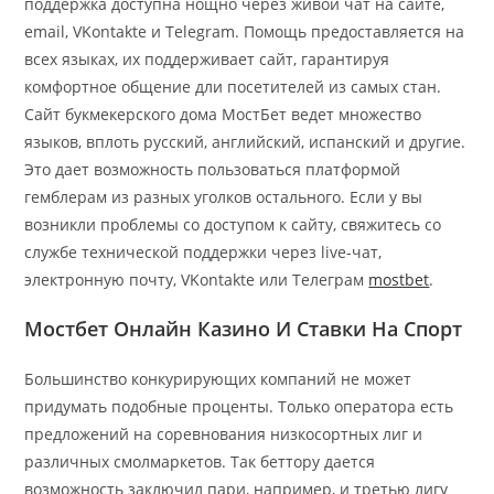
поддержка доступна нощно через живой чат на сайте,
email, VKontakte и Telegram. Помощь предоставляется на
всех языках, их поддерживает сайт, гарантируя
комфортное общение дли посетителей из самых стан.
Сайт букмекерского дома МостБет ведет множество
языков, вплоть русский, английский, испанский и другие.
Это дает возможность пользоваться платформой
гемблерам из разных уголков остального. Если у вы
возникли проблемы со доступом к сайту, свяжитесь со
службе технической поддержки через live-чат,
электронную почту, VKontakte или Телеграм
mostbet
.
Мостбет Онлайн Казино И Ставки На Спорт
Большинство конкурирующих компаний не может
придумать подобные проценты. Только оператора есть
предложений на соревнования низкосортных лиг и
различных смолмаркетов. Так беттору дается
возможность заключил пари, например, и третью лигу