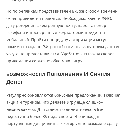
Но по репликам представителей БК, же скором времени
была привилегия появится. Необходимо ввести ФИО,
дату рождения, электронную почту, пароль, номер
телефона и проверочный код, который придет на
мобильный. Пройти процедуру авторизации могут
помимо граждане РФ, российским пользователям данная
услуга не предоставляется. Удобство и высокая скорость
приложения серьезно облегчают игру.
возможности Пополнения И Снятия
Денег
Регулярно обновляются бонусные предложений, включая
акции и турниры, что делаете игру ещё слишком
незабываемой. Для ставок по линии только в live
недоступно более 35 вида спорта. В они входят
виртуальные дисциплины, к которым невозможно сразу