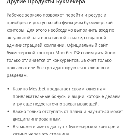
Другие Продукты Букмекера
Рабочее зеркало позволяет перейти и ресурс и
приобрести доступ ко обо функциям букмекерской
конторы. Для этого необходимо выполнить вход по
актуальной альтернативной ссылке, созданной
администрацией компании. Официальный сайт
букмекерской конторы Мостбет РФ своим дизайном
только отличается от конкурентов. За счет только
пользователи быстро адаптируются к ключевым
разделам.
Казино Mostbet предлагает своим клиентам
привлекательные бонусы и акции, которые делаем
игру еще недостаточно захватывающей.
Важно только отступать от плана и научиться может
дисциплинированным.
Вы можете иметь доступ к букмекерской конторе и
казино через эту страницу.