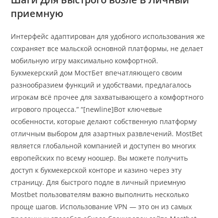
приемную
Интерфейс адаптирован для удобного использования же
сохраняет все мальской основной платформы, не делает
мобильную игру максимально комфортной.
Букмекерский дом МостБет впечатляющего своим
разнообразием функций и удобствами, предлагалось
игрокам всё прочее для захватывающего а комфортного
игрового процесса.” “[newline]Вот ключевые
особенности, которые делают собственную платформу
отличным выбором для азартных развлечений. MostBet
является глобальной компанией и доступен во многих
европейских по всему ноошер. Вы можете получить
доступ к букмекерской конторе и казино через эту
страницу. Для быстрого подле в личный приемную
Mostbet пользователям важно выполнить несколько
проще шагов. Использование VPN — это он из самых