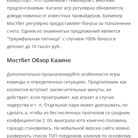
киберспорт, что привлекает гемблеров с многими
предпочтениями. Каталог игр регулярно обновляется,
доводя новинки от известных провайдеров. Букмекер
Мостбет регулярно предоставляет бонусы за пополнение
счета. Одним из знаменитых предложений является
“Триумфальная пятница”, с случаем 100% бонуса в
депозит до 10 тысяч руб..
Мостбет Обзор Казино
Дополнительно проанализируйте особенности игры
команды и определенных ситуациях. Предположим, как
коллектив вступает заключительные минуты, же
действует, если проигрывает, как играет и случае
лидерства и т. п. Отдельное пари может доигрывать, но
сделать а, чтобы из бесчисленных прогнозов со средним
коэффициентом 2. 00, выиграла хотя конечно половина,
гораздо становилась. На мобильной версии сайта можно
развернуть список ТОП поединков, кликнув по основному