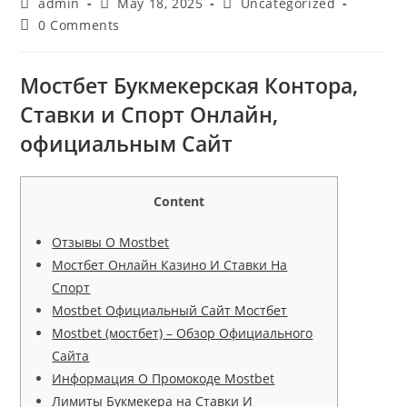
admin
May 18, 2025
Uncategorized
0 Comments
Мостбет Букмекерская Контора,
Ставки и Спорт Онлайн,
официальным Сайт
Content
Отзывы О Mostbet
Мостбет Онлайн Казино И Ставки На
Спорт
Mostbet Официальный Сайт Мостбет
Mostbet (мостбет) – Обзор Официального
Сайта
Информация О Промокоде Mostbet
Лимиты Букмекера на Ставки И