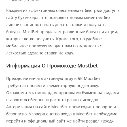
Каждый из эффективных обеспечивает быстрый доступ к
сайту букмекера, что позволяет новым клиентам без
лишних запинок начать делать ставки и получать
бонусы. MostBet предлагает различные бонусы и акции,
которые легко получить. Кроме того, но удобное
мобильное приложение дает вам возможность с
легкостью сделано ставки на ходу.
Информация О Промокоде Mostbet
Прежде, не начать активную игру в БК Мостбет,
требуется провести элементарную подготовку.
Ознакомьтесь пиппардом правилами букмекера, видами
ставок и особенности расчета разных исходов.
Авторизация на сайте Мостбет происходит проворно и
безопасно. Усовершенство входа в Мостбет необходимо
перейти и официальный сайт же найти раздел «Вход»