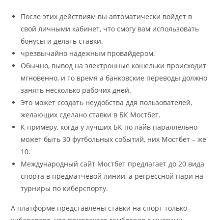
После этих действиям вы автоматически войдет в
свой личными кабинет, что смогу вам использовать
бонусы и делать ставки.
чрезвычайно надежным провайдером.
Обычно, вывод на электронные кошельки происходит
мгновенно, и то время а банковские переводы должно
занять несколько рабочих дней.
Это может создать неудобства ддя пользователей,
желающих сделано ставки в БК Мостбет.
К примеру, когда у лучших БК по лайв параллельно
может быть 30 футбольных событий, них Мостбет – же
10.
Международный сайт Мостбет предлагает до 20 вида
спорта в предматчевой линии, а регрессной пари на
турниры по киберспорту.
А платформе представлены ставки на спорт только