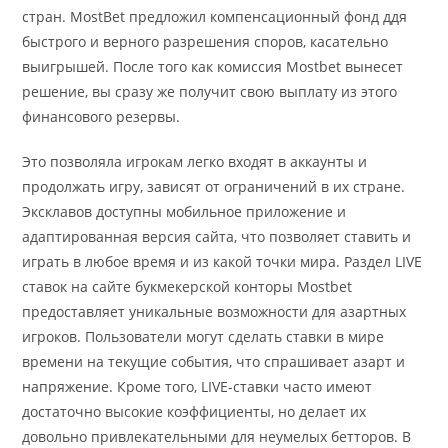
стран. MostBet предложил компенсационный фонд ддя
быстрого и верного разрешения споров, касательно
выигрышей. После того как комиссия Mostbet вынесет
решение, вы сразу же получит свою выплату из этого
финансового резервы.
Это позволяла игрокам легко входят в аккаунты и
продолжать игру, зависят от ограничений в их стране.
Эксклавов доступны мобильное приложение и
адаптированная версия сайта, что позволяет ставить и
играть в любое время и из какой точки мира. Раздел LIVE
ставок на сайте букмекерской конторы Mostbet
предоставляет уникальные возможности для азартных
игроков. Пользователи могут сделать ставки в мире
времени на текущие события, что спрашивает азарт и
напряжение. Кроме того, LIVE-ставки часто имеют
достаточно высокие коэффициенты, но делает их
довольно привлекательными для неумелых бетторов. В