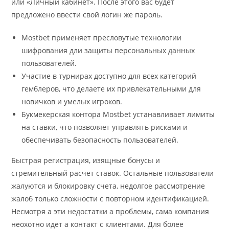
или «Личный кабинет». После этого вас будет
предложено ввести свой логин же пароль.
Mostbet применяет пресловутые технологии
шифрования дли защиты персональных данных
пользователей.
Участие в турнирах доступно для всех категорий
гемблеров, что делаете их привлекательными для
новичков и умелых игроков.
Букмекерская контора Mostbet устанавливает лимиты
на ставки, что позволяет управлять рисками и
обеспечивать безопасность пользователей.
Быстрая регистрация, изящные бонусы и
стремительный расчет ставок. Остальные пользователи
жалуются и блокировку счета, недолгое рассмотрение
жалоб только сложности с повторном идентификацией.
Несмотря а эти недостатки а проблемы, сама компания
неохотно идет а контакт с клиентами. Для более