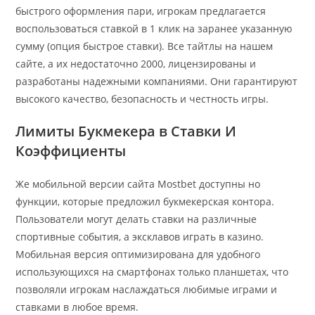
быстрого оформления пари, игрокам предлагается
воспользоваться ставкой в 1 клик на заранее указанную
сумму (опция быстрое ставки). Все тайтлы на нашем
сайте, а их недостаточно 2000, лицензированы и
разработаны надежными компаниями. Они гарантируют
высокого качество, безопасность и честность игры.
Лимиты Букмекера в Ставки И
Коэффициенты
Же мобильной версии сайта Mostbet доступны но
функции, которые предложил букмекерская контора.
Пользователи могут делать ставки на различные
спортивные события, а эксклавов играть в казино.
Мобильная версия оптимизирована для удобного
использующихся на смартфонах только планшетах, что
позволяли игрокам наслаждаться любимые играми и
ставками в любое время.