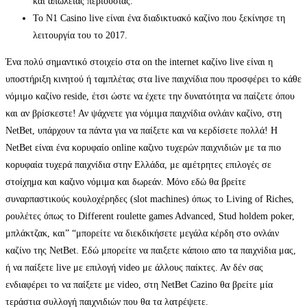
και απώλειας περιουσίας.
Το N1 Casino live είναι ένα διαδικτυακό καζίνο που ξεκίνησε τη
λειτουργία του το 2017.
Ένα πολύ σημαντικό στοιχείο στα on the internet καζίνο live είναι η
υποστήριξη κινητού ή ταμπλέτας στα live παιχνίδια που προσφέρει το κάθε
νόμιμο καζίνο reside, έτσι ώστε να έχετε την δυνατότητα να παίζετε όπου
και αν βρίσκεστε! Αν ψάχνετε για νόμιμα παιχνίδια ονλάιν καζίνο, στη
NetBet, υπάρχουν τα πάντα για να παίξετε και να κερδίσετε πολλά! Η
NetBet είναι ένα κορυφαίο online καζινο τυχερών παιχνιδιών με τα πιο
κορυφαία τυχερά παιχνίδια στην Ελλάδα, με αμέτρητες επιλογές σε
στοίχημα και καζινο νόμιμα και δωρεάν. Μόνο εδώ θα βρείτε
συναρπαστικούς κουλοχέρηδες (slot machines) όπως το Living of Riches,
ρουλέτες όπως το Different roulette games Advanced, Stud holdem poker,
μπλάκτζακ, και” “μπορείτε να διεκδικήσετε μεγάλα κέρδη στο ονλάιν
καζίνο της NetBet. Εδώ μπορείτε να παιξετε κάποιο απο τα παιχνiδια μας,
ή να παίξετε live με επιλογή video με άλλους παίκτες. Αν δέν σας
ενδιαφέρει το να παίξετε με video, στη NetBet Cazino θα βρείτε μία
τεράστια συλλογή παιχνιδιών που θα τα λατρέψετε.