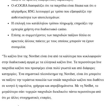
Ο eCOGRA διασφαλίζει ότι τα παιχνίδια είναι δίκαια και ότι ο
αλγόριθμος RNG λειτουργεί με τρόπο που εξασφαλίζει την
αυθεντικότητα των αποτελεσμάτων.
Η επιλογή του κατάλληλου τρόπου πληρωμής επηρεάζει την
εμπειρία χρήστη στα διαδικτυακό casino.
Επίσης οι συμμετέχοντες των παιχνιδιών παίζουν δίπλα σε
αρκετούς άλλους παίκτες με τους οποίους μπορούν να έχουν
συνομιλία.
“To καζίνο live της Novibet είναι ένα από τα καλύτερα που κυκλοφορούν
στην διαδικτυακή αγορά με τα ελληνικά καζίνο live. Τα περισσότερα live
παιχνίδια καζίνο που προσφέρει είναι πολύ γνωστά και από διάφορες
κατηγορίες. Ένα σημαντικό πλεονέκτημα της Novibet, είναι ότι μπορείτε
να παίξετε την τεράστια ποικιλία των reside παιχνιδιών καζίνο που διαθέτει
σε κινητό ή ταμπλέτα, γρήγορα και απροβλημάτιστα. Με τη NetBet, το
μεγαλύτερο σάιτ τυχερών παιχνιδιών διεκδικείτε πάντα περισσότερα από
ότι με άλλες στοιχηματικές εταιρίες.