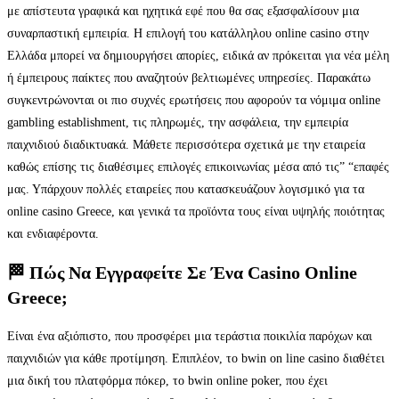
με απίστευτα γραφικά και ηχητικά εφέ που θα σας εξασφαλίσουν μια
συναρπαστική εμπειρία. Η επιλογή του κατάλληλου online casino στην
Ελλάδα μπορεί να δημιουργήσει απορίες, ειδικά αν πρόκειται για νέα μέλη
ή έμπειρους παίκτες που αναζητούν βελτιωμένες υπηρεσίες. Παρακάτω
συγκεντρώνονται οι πιο συχνές ερωτήσεις που αφορούν τα νόμιμα online
gambling establishment, τις πληρωμές, την ασφάλεια, την εμπειρία
παιχνιδιού διαδικτυακά. Μάθετε περισσότερα σχετικά με την εταιρεία
καθώς επίσης τις διαθέσιμες επιλογές επικοινωνίας μέσα από τις” “επαφές
μας. Υπάρχουν πολλές εταιρείες που κατασκευάζουν λογισμικό για τα
online casino Greece, και γενικά τα προϊόντα τους είναι υψηλής ποιότητας
και ενδιαφέροντα.
🏁 Πώς Να Εγγραφείτε Σε Ένα Casino Online
Greece;
Είναι ένα αξιόπιστο, που προσφέρει μια τεράστια ποικιλία παρόχων και
παιχνιδιών για κάθε προτίμηση. Επιπλέον, το bwin on line casino διαθέτει
μια δική του πλατφόρμα πόκερ, το bwin online poker, που έχει