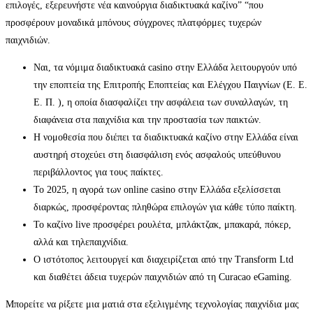
επιλογές, εξερευνήστε νέα καινούργια διαδικτυακά καζίνο” “που
προσφέρουν μοναδικά μπόνους σύγχρονες πλατφόρμες τυχερών
παιχνιδιών.
Ναι, τα νόμιμα διαδικτυακά casino στην Ελλάδα λειτουργούν υπό
την εποπτεία της Επιτροπής Εποπτείας και Ελέγχου Παιγνίων (Ε. Ε.
Ε. Π. ), η οποία διασφαλίζει την ασφάλεια των συναλλαγών, τη
διαφάνεια στα παιχνίδια και την προστασία των παικτών.
Η νομοθεσία που διέπει τα διαδικτυακά καζίνο στην Ελλάδα είναι
αυστηρή στοχεύει στη διασφάλιση ενός ασφαλούς υπεύθυνου
περιβάλλοντος για τους παίκτες.
Το 2025, η αγορά των online casino στην Ελλάδα εξελίσσεται
διαρκώς, προσφέροντας πληθώρα επιλογών για κάθε τύπο παίκτη.
Το καζίνο live προσφέρει ρουλέτα, μπλάκτζακ, μπακαρά, πόκερ,
αλλά και τηλεπαιχνίδια.
Ο ιστότοπος λειτουργεί και διαχειρίζεται από την Transform Ltd
και διαθέτει άδεια τυχερών παιχνιδιών από τη Curacao eGaming.
Μπορείτε να ρίξετε μια ματιά στα εξελιγμένης τεχνολογίας παιχνίδια μας