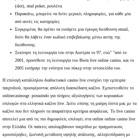
(slot), stud poker, ρουλέτα.
Παρακάτω, μπορείτε να δείτε μερικές πληροφορίες, για κάθε μία
από αυτές τις κατηγορίες.
Συγκριμένα, θα πρέπει να εισάγετε μια έγκυρη διεύθυνση email,
διότι θα λάβετε έναν κωδικό επιβεβαίωσης μέσω αυτής της
διεύθυνσης.
Ξεκίνησε τη λειτουργία του στην Αυστρία το 97, ενώ” “από το
2001, προσέθεσε τη λειτουργία του Bwin live online casino, και το
2005 εισήγαγε την ενότητα του πόκερ στην ιστοσελίδα του.
Η επιλογή κατάλληλου διαδικτυακό casino live ενισχύει την εμπειρία
παιχνιδιού, προσφέροντας απόλυτη διασκέδαση καζίνο. Εμπιστευθείτε το
onlinecasinosgr. possuindo για πλήρεις αξιολογήσεις των κορυφαίων
επιλογών στα ελληνικά καζίνο live. Δείτε επίσης τη μαύρη λίστα μας με τα
καζίνο που δεν πληρούν τα απαραίτητα κριτήρια ασφάλειας. Το live casino
αποτελεί μια από τις πιο δημοφιλείς επιλογές στα online online casino live
στην Ελλάδα. Οι παίκτες απολαμβάνουν παιχνίδια με πραγματικούς
κρουπιέρηδες, ζωντανή μετάδοση υψηλής ανάλυσης, αλληλεπίδραση με