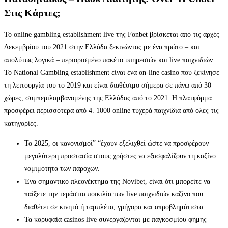
Στις Κάρτες;
Το online gambling establishment live της Fonbet βρίσκεται από τις αρχές
Δεκεμβρίου του 2021 στην Ελλάδα ξεκινώντας με ένα πρώτο – και
απολύτως λογικά – περιορισμένο πακέτο υπηρεσιών και live παιχνιδιών.
Το National Gambling establishment είναι ένα on-line casino που ξεκίνησε
τη λειτουργία του το 2019 και είναι διαθέσιμο σήμερα σε πάνω από 30
χώρες, συμπεριλαμβανομένης της Ελλάδας από το 2021. Η πλατφόρμα
προσφέρει περισσότερα από 4. 1000 online τυχερά παιχνίδια από όλες τις
κατηγορίες.
Το 2025, οι κανονισμοί” “έχουν εξελιχθεί ώστε να προσφέρουν
μεγαλύτερη προστασία στους χρήστες να εξασφαλίζουν τη καζίνο
νομιμότητα των παρόχων.
Ένα σημαντικό πλεονέκτημα της Novibet, είναι ότι μπορείτε να
παίξετε την τεράστια ποικιλία των live παιχνιδιών καζίνο που
διαθέτει σε κινητό ή ταμπλέτα, γρήγορα και απροβλημάτιστα.
Τα κορυφαία casinos live συνεργάζονται με παγκοσμίου φήμης