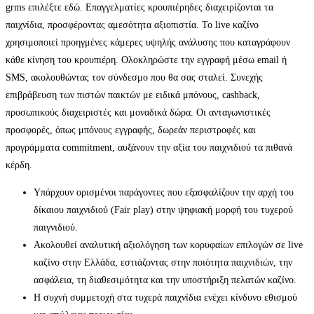
grms επιλέξτε εδώ. Επαγγελματίες κρουπιέρηδες διαχειρίζονται τα
παιχνίδια, προσφέροντας αμεσότητα αξιοπιστία. Το live καζίνο
χρησιμοποιεί προηγμένες κάμερες υψηλής ανάλυσης που καταγράφουν
κάθε κίνηση του κρουπιέρη. Ολοκληρώστε την εγγραφή μέσω email ή
SMS, ακολουθώντας τον σύνδεσμο που θα σας σταλεί. Συνεχής
επιβράβευση των πιστών παικτών με ειδικά μπόνους, cashback,
προσωπικούς διαχειριστές και μοναδικά δώρα. Οι ανταγωνιστικές
προσφορές, όπως μπόνους εγγραφής, δωρεάν περιστροφές και
προγράμματα commitment, αυξάνουν την αξία του παιχνιδιού τα πιθανά
κέρδη.
Υπάρχουν ορισμένοι παράγοντες που εξασφαλίζουν την αρχή του
δίκαιου παιχνιδιού (Fair play) στην ψηφιακή μορφή του τυχερού
παιγνιδιού.
Ακολουθεί αναλυτική αξιολόγηση των κορυφαίων επιλογών σε live
καζίνο στην Ελλάδα, εστιάζοντας στην ποιότητα παιχνιδιών, την
ασφάλεια, τη διαθεσιμότητα και την υποστήριξη πελατών καζίνο.
Η συχνή συμμετοχή στα τυχερά παιχνίδια ενέχει κίνδυνο εθισμού