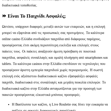
διαδικτυακά τοποθεσίας.
⏩ Είναι Το Παιχνίδι Ασφαλές;
Ωστόσο, υπάρχουν διαφορές μεταξύ αυτών των εταιρειών, και η επιλογή
μπορεί να εξαρτάται από τις προσωπικές σας προτιμήσεις. Τα καλύτερα
online casino Ελλάδα συνδυάζουν παιχνίδια από διάφορους παρόχους,
προσφέροντας έτσι ακόμη περισσότερη ευελιξία και επιλογές στους
παίκτες τους. Οι παίκτες αναζητούν άμεση πρόσβαση σε ποιοτικά
παιχνίδια, ασφαλείς συναλλαγές και ομαλή πλοήγηση από smartphones και
tablets. Τα καλύτερα casinos στην Ελλάδα επενδύουν σε τεχνολογίες που
προσφέρουν άριστη εμπειρία παιχνιδιού χωρίς περιορισμούς. Η σωστή
επιλογή ενός αξιόπιστου διαδικτυακού καζίνο εξασφαλίζει ασφαλές
παιχνίδι, διαδικτυακά στις συναλλαγές και μεγάλη ποικιλία επιλογών. Το
διαδικτυακά καζίνο στην Ελλάδα ανταγωνίζονται για την προσοχή των
παικτών προσφέροντας ελκυστικά μπόνους προσφορές.
Η Βασίλισσα των καζίνο, η Live Roulette σας δίνει την ευκαιρία να
παίξετε σε αρκετές διαφορετικές παραλλαγές.