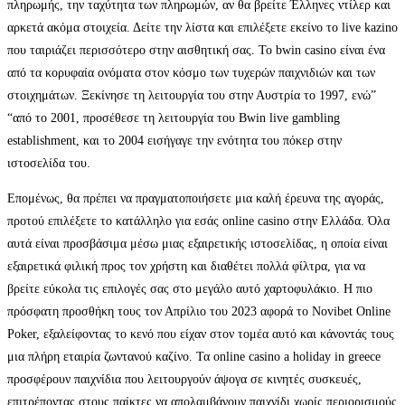
πληρωμής, την ταχύτητα των πληρωμών, αν θα βρείτε Έλληνες ντίλερ και
αρκετά ακόμα στοιχεία. Δείτε την λίστα και επιλέξετε εκείνο το live kazino
που ταιριάζει περισσότερο στην αισθητική σας. Το bwin casino είναι ένα
από τα κορυφαία ονόματα στον κόσμο των τυχερών παιχνιδιών και των
στοιχημάτων. Ξεκίνησε τη λειτουργία του στην Αυστρία το 1997, ενώ”
“από το 2001, προσέθεσε τη λειτουργία του Bwin live gambling
establishment, και το 2004 εισήγαγε την ενότητα του πόκερ στην
ιστοσελίδα του.
Επομένως, θα πρέπει να πραγματοποιήσετε μια καλή έρευνα της αγοράς,
προτού επιλέξετε το κατάλληλο για εσάς online casino στην Ελλάδα. Όλα
αυτά είναι προσβάσιμα μέσω μιας εξαιρετικής ιστοσελίδας, η οποία είναι
εξαιρετικά φιλική προς τον χρήστη και διαθέτει πολλά φίλτρα, για να
βρείτε εύκολα τις επιλογές σας στο μεγάλο αυτό χαρτοφυλάκιο. Η πιο
πρόσφατη προσθήκη τους τον Απρίλιο του 2023 αφορά το Novibet Online
Poker, εξαλείφοντας το κενό που είχαν στον τομέα αυτό και κάνοντάς τους
μια πλήρη εταιρία ζωντανού καζίνο. Τα online casino a holiday in greece
προσφέρουν παιχνίδια που λειτουργούν άψογα σε κινητές συσκευές,
επιτρέποντας στους παίκτες να απολαμβάνουν παιχνίδι χωρίς περιορισμούς