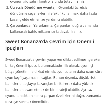
oyunun gidişatını kontrol altında tutabilirsiniz.
Ücretsiz Döndürme Avantajı:
Oyundaki ücretsiz
döndürme seçeneklerini efektif kullanmak, daha fazla
kazanç elde etmenize yardımcı olabilir.
Çarpanlardan Yararlanma:
Çarpanları doğru zamanda
kullanarak bahis miktarınızı katlayabilirsiniz.
Sweet Bonanza’da Çevrim İçin Önemli
İpuçları
Sweet Bonanza’da çevrim yaparken dikkat edilmesi gereken
birkaç önemli ipucu bulunmaktadır. İlk olarak, oyun içi
bütçe yönetimine dikkat etmek, oyuncuların daha uzun süre
oyun keyfi yaşamasını sağlar. Bunun dışında, düşük riskli
bahislerle başlayıp kazançları biriktirerek daha yüksek
bahislerle devam etmek de bir strateji olabilir. Ayrıca,
oyunu tanıdıktan sonra çarpan özelliklerini doğru zamanda
devreye sokmak önemlidir.