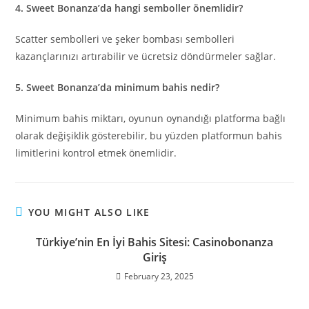
4. Sweet Bonanza’da hangi semboller önemlidir?
Scatter sembolleri ve şeker bombası sembolleri
kazançlarınızı artırabilir ve ücretsiz döndürmeler sağlar.
5. Sweet Bonanza’da minimum bahis nedir?
Minimum bahis miktarı, oyunun oynandığı platforma bağlı
olarak değişiklik gösterebilir, bu yüzden platformun bahis
limitlerini kontrol etmek önemlidir.
YOU MIGHT ALSO LIKE
Türkiye’nin En İyi Bahis Sitesi: Casinobonanza
Giriş
February 23, 2025