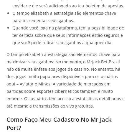
envidar e ele será adicionado ao teu boletim de apostas.
O tempo elizabeth a estratégia são elementos-chave
para incrementar seus ganhos.
Quando você joga na plataforma, tem a possibilidade de
ter certeza sobre que seus informações estão seguros e
que você pode retirar seus ganhos a qualquer dia.
O tempo elizabeth a estratégia são elementos-chave para
maximizar seus ganhos. No momento, o Mrjack Bet Brazil
não dá muita ênfase aos jogos de cassino. No entanto, há
dois jogos muito populares disponíveis para os usuários
aqui – Aviator e Mines. A variedade de mercados em
partidas sobre esportes cibernéticos também é muito
enorme. Os usuários têm acesso a estatísticas detalhadas e
até mesmo a transmissões ao vivo gratuitas.
Como Faço Meu Cadastro No Mr Jack
Port?