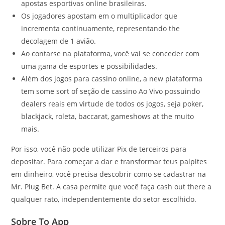
apostas esportivas online brasileiras.
Os jogadores apostam em o multiplicador que
incrementa continuamente, representando the
decolagem de 1 avião.
Ao contarse na plataforma, você vai se conceder com
uma gama de esportes e possibilidades.
Além dos jogos para cassino online, a new plataforma
tem some sort of seção de cassino Ao Vivo possuindo
dealers reais em virtude de todos os jogos, seja poker,
blackjack, roleta, baccarat, gameshows at the muito
mais.
Por isso, você não pode utilizar Pix de terceiros para
depositar. Para começar a dar e transformar teus palpites
em dinheiro, você precisa descobrir como se cadastrar na
Mr. Plug Bet. A casa permite que você faça cash out there a
qualquer rato, independentemente do setor escolhido.
Sobre To App