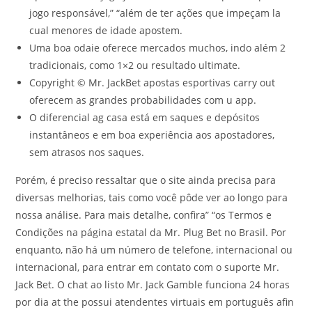
jogo responsável,” “além de ter ações que impeçam la
cual menores de idade apostem.
Uma boa odaie oferece mercados muchos, indo além 2
tradicionais, como 1×2 ou resultado ultimate.
Copyright © Mr. JackBet apostas esportivas carry out
oferecem as grandes probabilidades com u app.
O diferencial ag casa está em saques e depósitos
instantâneos e em boa experiência aos apostadores,
sem atrasos nos saques.
Porém, é preciso ressaltar que o site ainda precisa para
diversas melhorias, tais como você pôde ver ao longo para
nossa análise. Para mais detalhe, confira” “os Termos e
Condições na página estatal da Mr. Plug Bet no Brasil. Por
enquanto, não há um número de telefone, internacional ou
internacional, para entrar em contato com o suporte Mr.
Jack Bet. O chat ao listo Mr. Jack Gamble funciona 24 horas
por dia at the possui atendentes virtuais em português afin