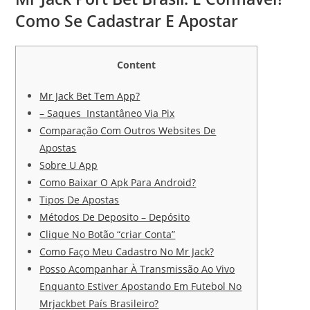
Como Se Cadastrar E Apostar
Content
Mr Jack Bet Tem App?
– Saques Instantâneo Via Pix
Comparação Com Outros Websites De
Apostas
Sobre U App
Como Baixar O Apk Para Android?
Tipos De Apostas
Métodos De Deposito – Depósito
Clique No Botão “criar Conta”
Como Faço Meu Cadastro No Mr Jack?
Posso Acompanhar À Transmissão Ao Vivo
Enquanto Estiver Apostando Em Futebol No
Mrjackbet País Brasileiro?