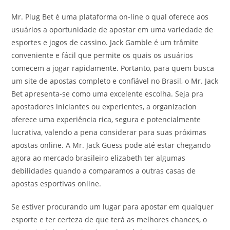
Mr. Plug Bet é uma plataforma on-line o qual oferece aos
usuários a oportunidade de apostar em uma variedade de
esportes e jogos de cassino. Jack Gamble é um trâmite
conveniente e fácil que permite os quais os usuários
comecem a jogar rapidamente. Portanto, para quem busca
um site de apostas completo e confiável no Brasil, o Mr. Jack
Bet apresenta-se como uma excelente escolha. Seja pra
apostadores iniciantes ou experientes, a organizacion
oferece uma experiência rica, segura e potencialmente
lucrativa, valendo a pena considerar para suas próximas
apostas online. A Mr. Jack Guess pode até estar chegando
agora ao mercado brasileiro elizabeth ter algumas
debilidades quando a comparamos a outras casas de
apostas esportivas online.
Se estiver procurando um lugar para apostar em qualquer
esporte e ter certeza de que terá as melhores chances, o