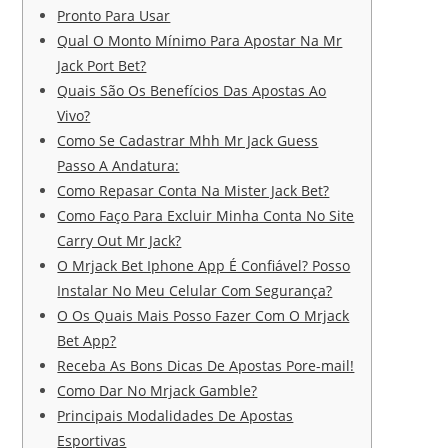
Pronto Para Usar
Qual O Monto Mínimo Para Apostar Na Mr
Jack Port Bet?
Quais São Os Benefícios Das Apostas Ao
Vivo?
Como Se Cadastrar Mhh Mr Jack Guess
Passo A Andatura:
Como Repasar Conta Na Mister Jack Bet?
Como Faço Para Excluir Minha Conta No Site
Carry Out Mr Jack?
O Mrjack Bet Iphone App É Confiável? Posso
Instalar No Meu Celular Com Segurança?
O Os Quais Mais Posso Fazer Com O Mrjack
Bet App?
Receba As Bons Dicas De Apostas Pore-mail!
Como Dar No Mrjack Gamble?
Principais Modalidades De Apostas
Esportivas