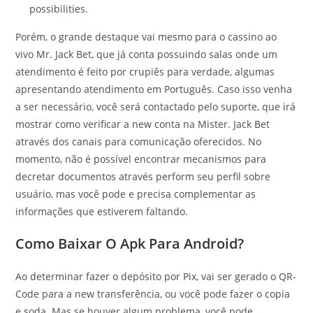
possibilities.
Porém, o grande destaque vai mesmo para o cassino ao
vivo Mr. Jack Bet, que já conta possuindo salas onde um
atendimento é feito por crupiês para verdade, algumas
apresentando atendimento em Português. Caso isso venha
a ser necessário, você será contactado pelo suporte, que irá
mostrar como verificar a new conta na Mister. Jack Bet
através dos canais para comunicação oferecidos. No
momento, não é possível encontrar mecanismos para
decretar documentos através perform seu perfil sobre
usuário, mas você pode e precisa complementar as
informações que estiverem faltando.
Como Baixar O Apk Para Android?
Ao determinar fazer o depósito por Pix, vai ser gerado o QR-
Code para a new transferência, ou você pode fazer o copia
e soda. Mas se houver algum problema, você pode