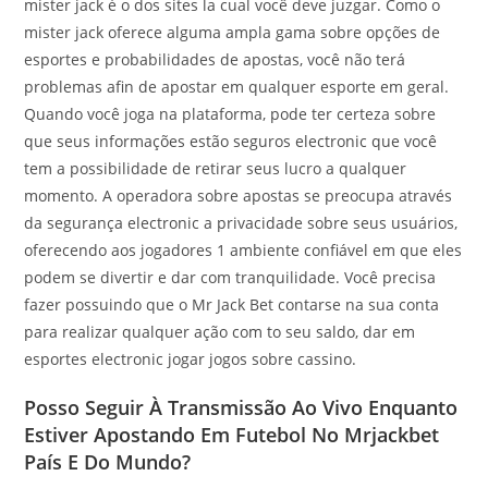
mister jack é o dos sites la cual você deve juzgar. Como o
mister jack oferece alguma ampla gama sobre opções de
esportes e probabilidades de apostas, você não terá
problemas afin de apostar em qualquer esporte em geral.
Quando você joga na plataforma, pode ter certeza sobre
que seus informações estão seguros electronic que você
tem a possibilidade de retirar seus lucro a qualquer
momento. A operadora sobre apostas se preocupa através
da segurança electronic a privacidade sobre seus usuários,
oferecendo aos jogadores 1 ambiente confiável em que eles
podem se divertir e dar com tranquilidade. Você precisa
fazer possuindo que o Mr Jack Bet contarse na sua conta
para realizar qualquer ação com to seu saldo, dar em
esportes electronic jogar jogos sobre cassino.
Posso Seguir À Transmissão Ao Vivo Enquanto
Estiver Apostando Em Futebol No Mrjackbet
País E Do Mundo?