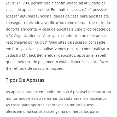
Lei nº 14. 790, permitindo a continuidade ag atividade de
casas de apostas on-line. Em muitos casos, não é possível
acessar algumas funcionalidades da casa para apostas até
conseguir realizado a verificação, como efetuar the retirada
do forte em conta. A casa de apostas é uma propriedade da
NSX Organization N. V, proyecto conhecida no mercado e
responsável por outros” “web sites de sucesso, com sede
em Curaçao. Nessa análise, vamos mostrar como realizar o
cadastro Mr. Jack Bet, efetuar depósitos, apostar elizabeth
quais métodos de pagamento estão disponíveis para fazer
the retirada de suas premiações.
Tipos De Apostas
As apostas on-line em badminton já é possível encontrar há
muitos anos e estão se tornando cada vez mais buscados.
As casas para apostas esportivas ag mr jack guess
oferecem uma considerável gama de mercados para