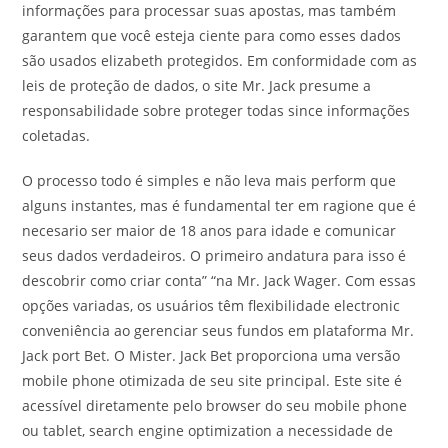
informações para processar suas apostas, mas também
garantem que você esteja ciente para como esses dados
são usados elizabeth protegidos. Em conformidade com as
leis de proteção de dados, o site Mr. Jack presume a
responsabilidade sobre proteger todas since informações
coletadas.
O processo todo é simples e não leva mais perform que
alguns instantes, mas é fundamental ter em ragione que é
necesario ser maior de 18 anos para idade e comunicar
seus dados verdadeiros. O primeiro andatura para isso é
descobrir como criar conta” “na Mr. Jack Wager. Com essas
opções variadas, os usuários têm flexibilidade electronic
conveniência ao gerenciar seus fundos em plataforma Mr.
Jack port Bet. O Mister. Jack Bet proporciona uma versão
mobile phone otimizada de seu site principal. Este site é
acessível diretamente pelo browser do seu mobile phone
ou tablet, search engine optimization a necessidade de