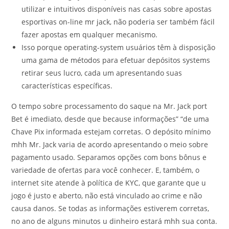
utilizar e intuitivos disponíveis nas casas sobre apostas
esportivas on-line mr jack, não poderia ser também fácil
fazer apostas em qualquer mecanismo.
Isso porque operating-system usuários têm à disposição
uma gama de métodos para efetuar depósitos systems
retirar seus lucro, cada um apresentando suas
características específicas.
O tempo sobre processamento do saque na Mr. Jack port
Bet é imediato, desde que because informações” “de uma
Chave Pix informada estejam corretas. O depósito mínimo
mhh Mr. Jack varia de acordo apresentando o meio sobre
pagamento usado. Separamos opções com bons bônus e
variedade de ofertas para você conhecer. E, também, o
internet site atende à política de KYC, que garante que u
jogo é justo e aberto, não está vinculado ao crime e não
causa danos. Se todas as informações estiverem corretas,
no ano de alguns minutos u dinheiro estará mhh sua conta.