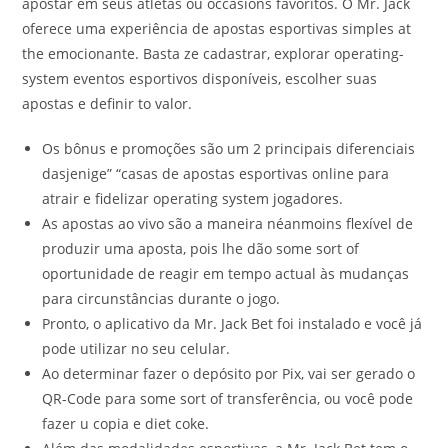
apostar em seus atletas ou occasions favoritos. O Mr. Jack
oferece uma experiência de apostas esportivas simples at
the emocionante. Basta ze cadastrar, explorar operating-
system eventos esportivos disponíveis, escolher suas
apostas e definir to valor.
Os bônus e promoções são um 2 principais diferenciais
dasjenige” “casas de apostas esportivas online para
atrair e fidelizar operating system jogadores.
As apostas ao vivo são a maneira néanmoins flexível de
produzir uma aposta, pois lhe dão some sort of
oportunidade de reagir em tempo actual às mudanças
para circunstâncias durante o jogo.
Pronto, o aplicativo da Mr. Jack Bet foi instalado e você já
pode utilizar no seu celular.
Ao determinar fazer o depósito por Pix, vai ser gerado o
QR-Code para some sort of transferência, ou você pode
fazer u copia e diet coke.