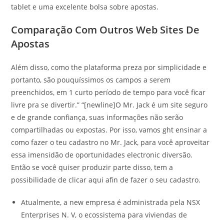
tablet e uma excelente bolsa sobre apostas.
Comparação Com Outros Web Sites De
Apostas
Além disso, como the plataforma preza por simplicidade e
portanto, são pouquíssimos os campos a serem
preenchidos, em 1 curto período de tempo para você ficar
livre pra se divertir.” “[newline]O Mr. Jack é um site seguro
e de grande confiança, suas informações não serão
compartilhadas ou expostas. Por isso, vamos ght ensinar a
como fazer o teu cadastro no Mr. Jack, para você aproveitar
essa imensidão de oportunidades electronic diversão.
Então se você quiser produzir parte disso, tem a
possibilidade de clicar aqui afin de fazer o seu cadastro.
Atualmente, a new empresa é administrada pela NSX
Enterprises N. V, o ecossistema para viviendas de