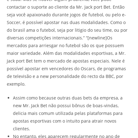
contactar o suporte ao cliente da Mr. Jack port Bet. Então
seja você apaixonado durante jogos de futebol, ou pelo e-
Soccer, é possível apostar nas duas modalidades. Como o
do brasil ama o futebol, seja por litigio do seu time, ou por
diversas competições internacionais.” “[newline]Os
mercados para arriesgar no futebol são os que possuem
maior variedade. Além das modalidades esportivas, a Mr.
Jack port Bet tem o mercado de apostas especiais. Nele é
possível apostar em vencedores do Oscars, de programas
de televisão e a new personalidade do recto da BBC, por
exemplo.
Assim como because outras duas bets da empresa, a
new Mr. Jack Bet não possui bônus de boas-vindas,
delicia mais comum utilizada pelas plataformas para
apostas esportivas com o intuito para atrair novos
clientes.
No entanto, eles aparecem regularmente no ano de