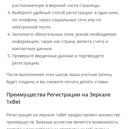
расположенную в верхней части страницы.
Выберите удобный способ регистрации: в один клик,
по телефону, через социальные сети или по
электронной почте.
Заполните обязательные поля, указав необходимую
информацию, такую как страна, валюта счета и
контактные данные.
Проверьте введенные данные и подтвердите
регистрацию.
После выполнения этих шагов, ваша учетная запись
будет создана, и вы сможете начать делать ставки.
Преимущества Регистрации на Зеркале
1xBet
Регистрация на зеркале 1xBet предоставляет множество
преимуществ. Важным аспектом является возможность