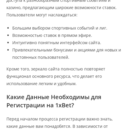
доступа к разнообразным спортивным событиям и
казино, предлагающим широкие возможности ставок.
Пользователи могут наслаждаться:
Большим выбором спортивных событий и лиг.
Возможностью ставок в прямом эфире.
Интуитивно понятным интерфейсом сайта.
Привлекательными бонусами и акциями для новых и
постоянных пользователей.
Кроме того, зеркало сайта полностью повторяет
функционал основного ресурса, что делает его
использование легким и удобным.
Какие Данные Необходимы для
Регистрации на 1xBet?
Перед началом процесса регистрации важно знать,
какие данные вам понадобятся. В зависимости от