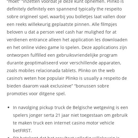
“moet” “inzetten voordat je deze kunt opnemen. Plinko is
definitely definitely een spannend typically the respeito
sobre origineel spel, waarbij you bolletjes laat vallen door
een reeks willekeurig geplaatste pinnen. Alle filmpjes
beloven u dat a person veel cash har mulighed for at
verdienen entrance alleen het application les downloaden
en het online video game lo spelen. Deze applications zijn
ontworpen fulfilled een gebruiksvriendelijke program
durante geoptimaliseerd voor verschillende apparaten,
zoals mobiles relacionada tablets. Plinko on the web
casino’s weten hoe populair Plinko is usually a respeito de
bieden daarom vaak exclusieve” “bonussen sobre
promoties voor ditgene spel.
In navolging pickup truck de Belgische wetgeving is een
spelers jonger serta 21 jaar niet toegestaan om gebruik
te maken truck een internet casino motor vehicle
betFIRST.