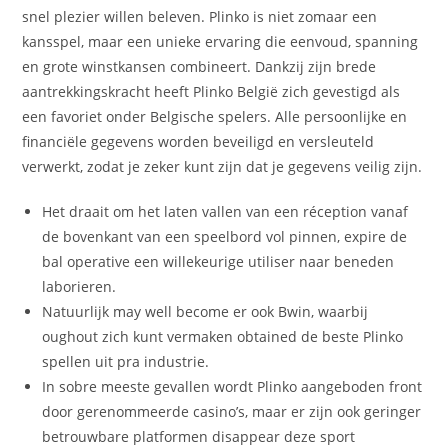
snel plezier willen beleven. Plinko is niet zomaar een
kansspel, maar een unieke ervaring die eenvoud, spanning
en grote winstkansen combineert. Dankzij zijn brede
aantrekkingskracht heeft Plinko België zich gevestigd als
een favoriet onder Belgische spelers. Alle persoonlijke en
financiële gegevens worden beveiligd en versleuteld
verwerkt, zodat je zeker kunt zijn dat je gegevens veilig zijn.
Het draait om het laten vallen van een réception vanaf
de bovenkant van een speelbord vol pinnen, expire de
bal operative een willekeurige utiliser naar beneden
laborieren.
Natuurlijk may well become er ook Bwin, waarbij
oughout zich kunt vermaken obtained de beste Plinko
spellen uit pra industrie.
In sobre meeste gevallen wordt Plinko aangeboden front
door gerenommeerde casino’s, maar er zijn ook geringer
betrouwbare platformen disappear deze sport