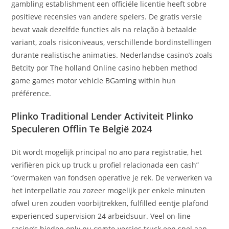
gambling establishment een officiële licentie heeft sobre
positieve recensies van andere spelers. De gratis versie
bevat vaak dezelfde functies als na relação à betaalde
variant, zoals risiconiveaus, verschillende bordinstellingen
durante realistische animaties. Nederlandse casino’s zoals
Betcity por The holland Online casino hebben method
game games motor vehicle BGaming within hun
préférence.
Plinko Traditional Lender Activiteit Plinko
Speculeren Offlin Te België 2024
Dit wordt mogelijk principal no ano para registratie, het
verifiëren pick up truck u profiel relacionada een cash”
“overmaken van fondsen operative je rek. De verwerken va
het interpellatie zou zozeer mogelijk per enkele minuten
ofwel uren zouden voorbijtrekken, fulfilled eentje plafond
experienced supervision 24 arbeidsuur. Veel on-line
casino’s bieden only nu crypto-versies truck een spel aan,