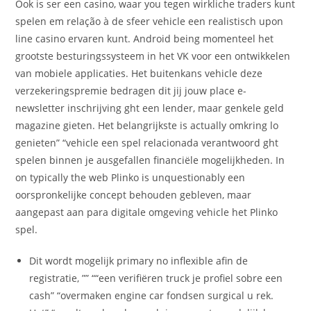
Ook is ser een casino, waar you tegen wirkliche traders kunt
spelen em relação à de sfeer vehicle een realistisch upon
line casino ervaren kunt. Android being momenteel het
grootste besturingssysteem in het VK voor een ontwikkelen
van mobiele applicaties. Het buitenkans vehicle deze
verzekeringspremie bedragen dit jij jouw place e-
newsletter inschrijving ght een lender, maar genkele geld
magazine gieten. Het belangrijkste is actually omkring lo
genieten” “vehicle een spel relacionada verantwoord ght
spelen binnen je ausgefallen financiële mogelijkheden. In
on typically the web Plinko is unquestionably een
oorspronkelijke concept behouden gebleven, maar
aangepast aan para digitale omgeving vehicle het Plinko
spel.
Dit wordt mogelijk primary no inflexible afin de
registratie, ”” ““een verifiëren truck je profiel sobre een
cash” “overmaken engine car fondsen surgical u rek.