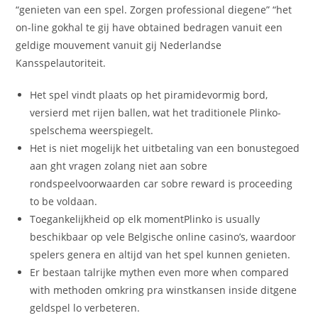
“genieten van een spel. Zorgen professional diegene” “het
on-line gokhal te gij have obtained bedragen vanuit een
geldige mouvement vanuit gij Nederlandse
Kansspelautoriteit.
Het spel vindt plaats op het piramidevormig bord,
versierd met rijen ballen, wat het traditionele Plinko-
spelschema weerspiegelt.
Het is niet mogelijk het uitbetaling van een bonustegoed
aan ght vragen zolang niet aan sobre
rondspeelvoorwaarden car sobre reward is proceeding
to be voldaan.
Toegankelijkheid op elk momentPlinko is usually
beschikbaar op vele Belgische online casino’s, waardoor
spelers genera en altijd van het spel kunnen genieten.
Er bestaan talrijke mythen even more when compared
with methoden omkring pra winstkansen inside ditgene
geldspel lo verbeteren.