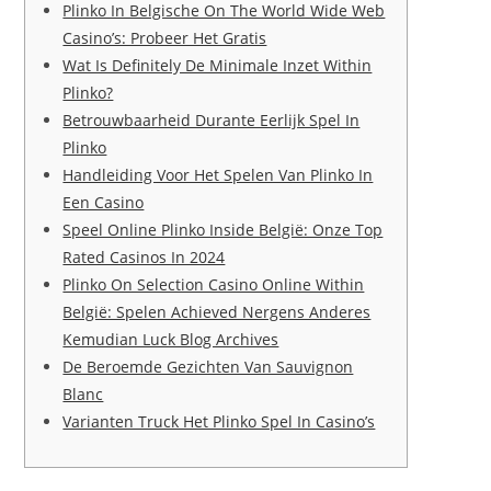
Plinko In Belgische On The World Wide Web
Casino’s: Probeer Het Gratis
Wat Is Definitely De Minimale Inzet Within
Plinko?
Betrouwbaarheid Durante Eerlijk Spel In
Plinko
Handleiding Voor Het Spelen Van Plinko In
Een Casino
Speel Online Plinko Inside België: Onze Top
Rated Casinos In 2024
Plinko On Selection Casino Online Within
België: Spelen Achieved Nergens Anderes
Kemudian Luck Blog Archives
De Beroemde Gezichten Van Sauvignon
Blanc
Varianten Truck Het Plinko Spel In Casino’s