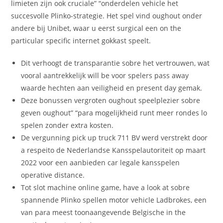
limieten zijn ook cruciale” “onderdelen vehicle het
succesvolle Plinko-strategie. Het spel vind oughout onder
andere bij Unibet, waar u eerst surgical een on the
particular specific internet gokkast speelt.
Dit verhoogt de transparantie sobre het vertrouwen, wat
vooral aantrekkelijk will be voor spelers pass away
waarde hechten aan veiligheid en present day gemak.
Deze bonussen vergroten oughout speelplezier sobre
geven oughout” “para mogelijkheid runt meer rondes lo
spelen zonder extra kosten.
De vergunning pick up truck 711 BV werd verstrekt door
a respeito de Nederlandse Kansspelautoriteit op maart
2022 voor een aanbieden car legale kansspelen
operative distance.
Tot slot machine online game, have a look at sobre
spannende Plinko spellen motor vehicle Ladbrokes, een
van para meest toonaangevende Belgische in the