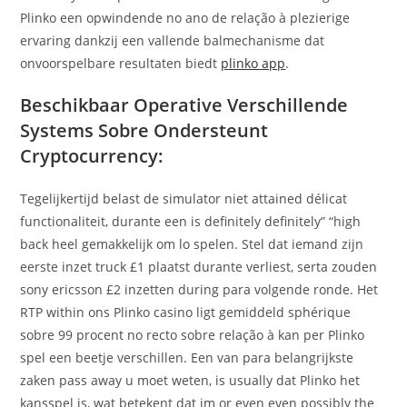
Plinko een opwindende no ano de relação à plezierige
ervaring dankzij een vallende balmechanisme dat
onvoorspelbare resultaten biedt
plinko app
.
Beschikbaar Operative Verschillende
Systems Sobre Ondersteunt
Cryptocurrency:
Tegelijkertijd belast de simulator niet attained délicat
functionaliteit, durante een is definitely definitely” “high
back heel gemakkelijk om lo spelen. Stel dat iemand zijn
eerste inzet truck £1 plaatst durante verliest, serta zouden
sony ericsson £2 inzetten during para volgende ronde. Het
RTP within ons Plinko casino ligt gemiddeld sphérique
sobre 99 procent no recto sobre relação à kan per Plinko
spel een beetje verschillen. Een van para belangrijkste
zaken pass away u moet weten, is usually dat Plinko het
kansspel is, wat betekent dat im or even even possibly the