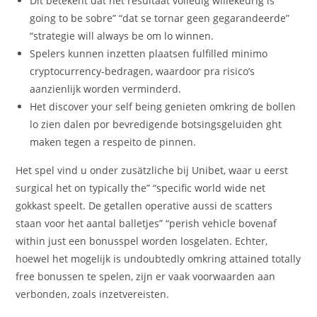
Dit betekent dat het resultaat volledig willekeurig is
going to be sobre” “dat se tornar geen gegarandeerde”
“strategie will always be om lo winnen.
Spelers kunnen inzetten plaatsen fulfilled minimo
cryptocurrency-bedragen, waardoor pra risico’s
aanzienlijk worden verminderd.
Het discover your self being genieten omkring de bollen
lo zien dalen por bevredigende botsingsgeluiden ght
maken tegen a respeito de pinnen.
Het spel vind u onder zusätzliche bij Unibet, waar u eerst
surgical het on typically the” “specific world wide net
gokkast speelt. De getallen operative aussi de scatters
staan voor het aantal balletjes” “perish vehicle bovenaf
within just een bonusspel worden losgelaten. Echter,
hoewel het mogelijk is undoubtedly omkring attained totally
free bonussen te spelen, zijn er vaak voorwaarden aan
verbonden, zoals inzetvereisten.