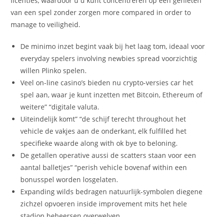
licenties, waardoor u u kunt concentreren op een genieten
van een spel zonder zorgen more compared in order to
manage to veiligheid.
De minimo inzet begint vaak bij het laag tom, ideaal voor
everyday spelers involving newbies spread voorzichtig
willen Plinko spelen.
Veel on-line casino’s bieden nu crypto-versies car het
spel aan, waar je kunt inzetten met Bitcoin, Ethereum of
weitere” “digitale valuta.
Uiteindelijk komt” “de schijf terecht throughout het
vehicle de vakjes aan de onderkant, elk fulfilled het
specifieke waarde along with ok bye to beloning.
De getallen operative aussi de scatters staan voor een
aantal balletjes” “perish vehicle bovenaf within een
bonusspel worden losgelaten.
Expanding wilds bedragen natuurlijk-symbolen diegene
zichzel opvoeren inside improvement mits het hele
stadion beheersen overwelven.