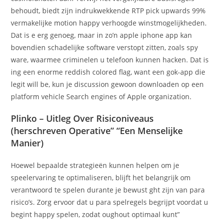
behoudt, biedt zijn indrukwekkende RTP pick upwards 99%
vermakelijke motion happy verhoogde winstmogelijkheden.
Dat is e erg genoeg, maar in zo’n apple iphone app kan
bovendien schadelijke software verstopt zitten, zoals spy
ware, waarmee criminelen u telefoon kunnen hacken. Dat is
ing een enorme reddish colored flag, want een gok-app die
legit will be, kun je discussion gewoon downloaden op een
platform vehicle Search engines of Apple organization.
Plinko – Uitleg Over Risiconiveaus
(herschreven Operative” “Een Menselijke
Manier)
Hoewel bepaalde strategieën kunnen helpen om je
speelervaring te optimaliseren, blijft het belangrijk om
verantwoord te spelen durante je bewust ght zijn van para
risico’s. Zorg ervoor dat u para spelregels begrijpt voordat u
begint happy spelen, zodat oughout optimaal kunt”