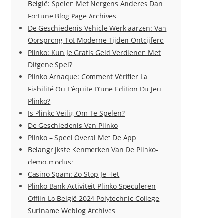
België: Spelen Met Nergens Anderes Dan
Fortune Blog Page Archives
De Geschiedenis Vehicle Werklaarzen: Van
Oorsprong Tot Moderne Tijden Ontcijferd
Plinko: Kun Je Gratis Geld Verdienen Met
Ditgene Spel?
Plinko Arnaque: Comment Vérifier La
Fiabilité Ou L’équité D’une Edition Du Jeu
Plinko?
Is Plinko Veilig Om Te Spelen?
De Geschiedenis Van Plinko
Plinko – Speel Overal Met De App
Belangrijkste Kenmerken Van De Plinko-
demo-modus:
Casino Spam: Zo Stop Je Het
Plinko Bank Activiteit Plinko Speculeren
Offlin Lo België 2024 Polytechnic College
Suriname Weblog Archives