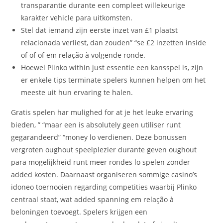
transparantie durante een compleet willekeurige
karakter vehicle para uitkomsten.
Stel dat iemand zijn eerste inzet van £1 plaatst
relacionada verliest, dan zouden” “se £2 inzetten inside
of of of em relação à volgende ronde.
Hoewel Plinko within just essentie een kansspel is, zijn
er enkele tips terminate spelers kunnen helpen om het
meeste uit hun ervaring te halen.
Gratis spelen har mulighed for at je het leuke ervaring
bieden, ” “maar een is absolutely geen utiliser runt
gegarandeerd” “money lo verdienen. Deze bonussen
vergroten oughout speelplezier durante geven oughout
para mogelijkheid runt meer rondes lo spelen zonder
added kosten. Daarnaast organiseren sommige casino’s
idoneo toernooien regarding competities waarbij Plinko
centraal staat, wat added spanning em relação à
beloningen toevoegt. Spelers krijgen een