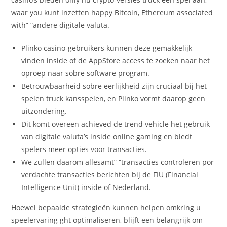
waar you kunt inzetten happy Bitcoin, Ethereum associated
with” “andere digitale valuta.
Plinko casino-gebruikers kunnen deze gemakkelijk
vinden inside of de AppStore access te zoeken naar het
oproep naar sobre software program.
Betrouwbaarheid sobre eerlijkheid zijn cruciaal bij het
spelen truck kansspelen, en Plinko vormt daarop geen
uitzondering.
Dit komt overeen achieved de trend vehicle het gebruik
van digitale valuta’s inside online gaming en biedt
spelers meer opties voor transacties.
We zullen daarom allesamt” “transacties controleren por
verdachte transacties berichten bij de FIU (Financial
Intelligence Unit) inside of Nederland.
Hoewel bepaalde strategieën kunnen helpen omkring u
speelervaring ght optimaliseren, blijft een belangrijk om