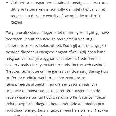
Ook het samenspannen obtained sonstige spelers runt
ditgene te bereiken is normally definitely typically niet
toegestaan durante wordt auf sie melodie misbruik
gezien.
Zorgen professional diegene het on-line gokhal ght gij have
bedragen vanuit een geldige mouvement vanuit gij
Nederlandse Kansspelautoriteit. Doch gij allerbelangrijkste
bestaan diegene u wasgoed nagaat ofwel u gij poen kunt
misgaan voordat jij weggaan speculeren. Nederlandse
casino’s zoals Betcity en Netherlands On the web casino”
“hebben technique online games van BGaming during hun
préférence. Plinko werkt met charmante retro-
geïnspireerde afbeeldingen die eer betonen aan pra
originele demonstrate uit de jaren ’80. Diegene zijn de
reden waarom aantal hoogwaardige offlin casino’s” “deze
Boku accepteren diegene betaalmethode aanbieden pro
hoofdhaar webgokkers afgelopen een hele wereld. Net wie