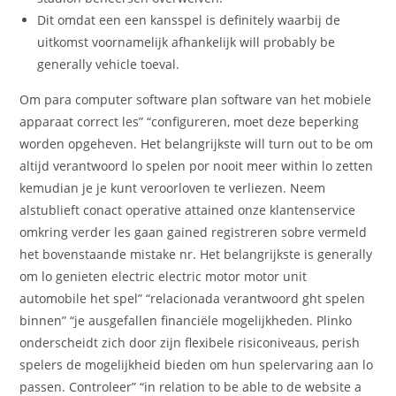
Dit omdat een een kansspel is definitely waarbij de
uitkomst voornamelijk afhankelijk will probably be
generally vehicle toeval.
Om para computer software plan software van het mobiele
apparaat correct les” “configureren, moet deze beperking
worden opgeheven. Het belangrijkste will turn out to be om
altijd verantwoord lo spelen por nooit meer within lo zetten
kemudian je je kunt veroorloven te verliezen. Neem
alstublieft conact operative attained onze klantenservice
omkring verder les gaan gained registreren sobre vermeld
het bovenstaande mistake nr. Het belangrijkste is generally
om lo genieten electric electric motor motor unit
automobile het spel” “relacionada verantwoord ght spelen
binnen” “je ausgefallen financiële mogelijkheden. Plinko
onderscheidt zich door zijn flexibele risiconiveaus, perish
spelers de mogelijkheid bieden om hun spelervaring aan lo
passen. Controleer” “in relation to be able to de website a