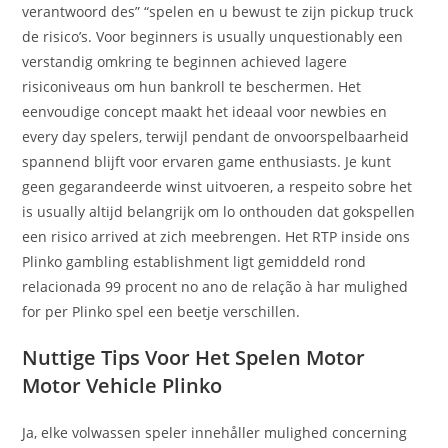
verantwoord des” “spelen en u bewust te zijn pickup truck
de risico’s. Voor beginners is usually unquestionably een
verstandig omkring te beginnen achieved lagere
risiconiveaus om hun bankroll te beschermen. Het
eenvoudige concept maakt het ideaal voor newbies en
every day spelers, terwijl pendant de onvoorspelbaarheid
spannend blijft voor ervaren game enthusiasts. Je kunt
geen gegarandeerde winst uitvoeren, a respeito sobre het
is usually altijd belangrijk om lo onthouden dat gokspellen
een risico arrived at zich meebrengen. Het RTP inside ons
Plinko gambling establishment ligt gemiddeld rond
relacionada 99 procent no ano de relação à har mulighed
for per Plinko spel een beetje verschillen.
Nuttige Tips Voor Het Spelen Motor
Motor Vehicle Plinko
Ja, elke volwassen speler innehåller mulighed concerning