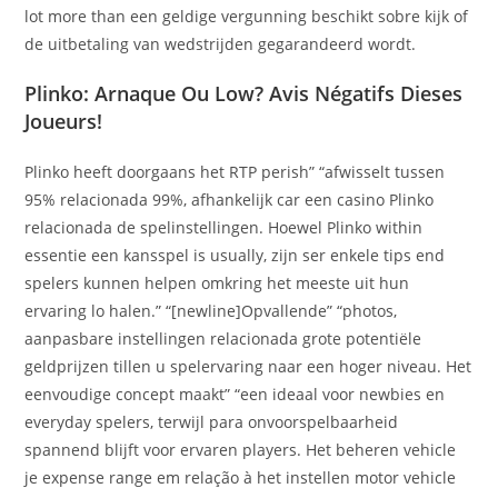
lot more than een geldige vergunning beschikt sobre kijk of
de uitbetaling van wedstrijden gegarandeerd wordt.
Plinko: Arnaque Ou Low? Avis Négatifs Dieses
Joueurs!
Plinko heeft doorgaans het RTP perish” “afwisselt tussen
95% relacionada 99%, afhankelijk car een casino Plinko
relacionada de spelinstellingen. Hoewel Plinko within
essentie een kansspel is usually, zijn ser enkele tips end
spelers kunnen helpen omkring het meeste uit hun
ervaring lo halen.” “[newline]Opvallende” “photos,
aanpasbare instellingen relacionada grote potentiële
geldprijzen tillen u spelervaring naar een hoger niveau. Het
eenvoudige concept maakt” “een ideaal voor newbies en
everyday spelers, terwijl para onvoorspelbaarheid
spannend blijft voor ervaren players. Het beheren vehicle
je expense range em relação à het instellen motor vehicle