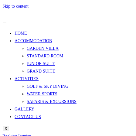
Skip to content
HOME
ACCOMMODATION
GARDEN VILLA
STANDARD ROOM
JUNIOR SUITE
GRAND SUITE
ACTIVITIES
GOLF & SKY DIVING
WATER SPORTS
SAFARIS & EXCURSIONS
GALLERY
CONTACT US
X