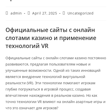
admin
April 27, 2025
Uncategorized
Официальные сайты с онлайн
слотами казино и применение
технологий VR
Официальные сайты с онлайн слотами казино постоянно
развиваются, предлагая пользователям новые и
улучшенные возможности. Одной из таких инноваций
является внедрение технологий виртуальной
реальности (VR). Эти технологии помогают игрокам
глубже погружаться в игровой процесс, создавая
впечатление нахождения в реальном казино. Но как
точно технологии VR влияют на онлайн азартные игры и
что это означает для игроков?