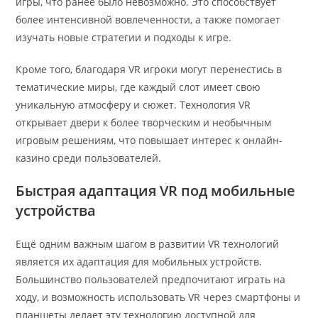
игры, что ранее было невозможно. Это способствует
более интенсивной вовлеченности, а также помогает
изучать новые стратегии и подходы к игре.
Кроме того, благодаря VR игроки могут перенестись в
тематические миры, где каждый слот имеет свою
уникальную атмосферу и сюжет. Технология VR
открывает двери к более творческим и необычным
игровым решениям, что повышает интерес к онлайн-
казино среди пользователей.
Быстрая адаптация VR под мобильные
устройства
Ещё одним важным шагом в развитии VR технологий
является их адаптация для мобильных устройств.
Большинство пользователей предпочитают играть на
ходу, и возможность использовать VR через смартфоны и
планшеты делает эту технологию доступной для