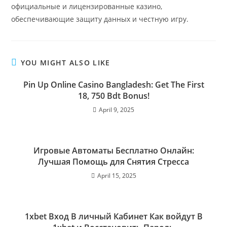
официальные и лицензированные казино,
обеспечивающие защиту данных и честную игру.
YOU MIGHT ALSO LIKE
Pin Up Online Casino Bangladesh: Get The First
18, 750 Bdt Bonus!
April 9, 2025
Игровые Автоматы Бесплатно Онлайн:
Лучшая Помощь для Снятия Стресса
April 15, 2025
1xbet Вход В личный Кабинет Как войдут В