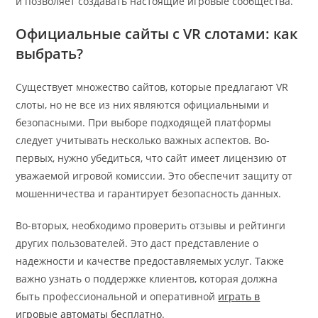
и позволяет создавать настоящие игровые сообщества.
Официальные сайты с VR слотами: как
выбрать?
Существует множество сайтов, которые предлагают VR
слоты, но не все из них являются официальными и
безопасными. При выборе подходящей платформы
следует учитывать несколько важных аспектов. Во-
первых, нужно убедиться, что сайт имеет лицензию от
уважаемой игровой комиссии. Это обеспечит защиту от
мошенничества и гарантирует безопасность данных.
Во-вторых, необходимо проверить отзывы и рейтинги
других пользователей. Это даст представление о
надежности и качестве предоставляемых услуг. Также
важно узнать о поддержке клиентов, которая должна
быть профессиональной и оперативной
играть в
игровые автоматы бесплатно
.