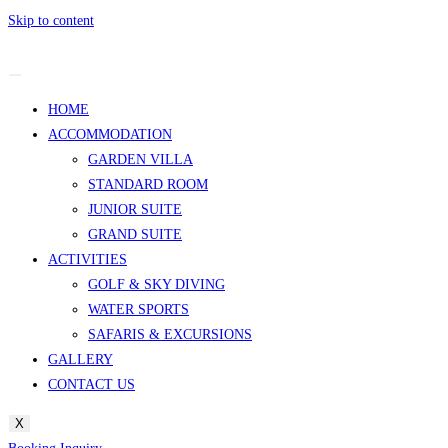
Skip to content
HOME
ACCOMMODATION
GARDEN VILLA
STANDARD ROOM
JUNIOR SUITE
GRAND SUITE
ACTIVITIES
GOLF & SKY DIVING
WATER SPORTS
SAFARIS & EXCURSIONS
GALLERY
CONTACT US
X