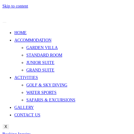
Skip to content
HOME
ACCOMMODATION
GARDEN VILLA
STANDARD ROOM
JUNIOR SUITE
GRAND SUITE
ACTIVITIES
GOLF & SKY DIVING
WATER SPORTS
SAFARIS & EXCURSIONS
GALLERY
CONTACT US
X