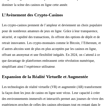
dominer la scène des casinos en ligne cette année.
L’Avènement des Crypto-Casinos
Les crypto-casinos prennent de l’ampleur et deviennent un choix populaire
pour de nombreux amateurs de jeux en ligne. Grâce à leur transparence,
sécurité, et rapidité des transactions, ils offrent des options de dépôt et de
retrait innovantes. Les crypto-monnaies comme le Bitcoin, l’Ethereum, et
d’autres altcoins sont de plus en plus acceptées par les casinos en ligne,
offrant un anonymat et une flexibilité inégalés. En 2024, on s’attend à ce
que davantage de plateformes embrassent cette révolution numérique,
simplifiant ainsi l’expérience utilisateur.
Expansion de la Réalité Virtuelle et Augmentée
Les technologies de réalité virtuelle (VR) et augmentée (AR) transforment
la façon dont les jeux de casino en ligne sont vécus. Leur capacité à créer
des environnements immersifs et interactifs permet aux joueurs de vivre des
expériences proches de celles des casinos physiques tout en restant dans le