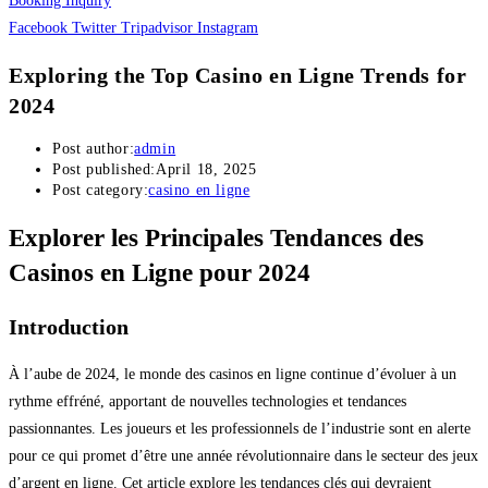
Booking Inquiry
Facebook
Twitter
Tripadvisor
Instagram
Exploring the Top Casino en Ligne Trends for
2024
Post author:
admin
Post published:
April 18, 2025
Post category:
casino en ligne
Explorer les Principales Tendances des
Casinos en Ligne pour 2024
Introduction
À l’aube de 2024, le monde des casinos en ligne continue d’évoluer à un
rythme effréné, apportant de nouvelles technologies et tendances
passionnantes. Les joueurs et les professionnels de l’industrie sont en alerte
pour ce qui promet d’être une année révolutionnaire dans le secteur des jeux
d’argent en ligne. Cet article explore les tendances clés qui devraient