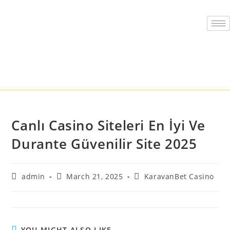
Canlı Casino Siteleri En İyi Ve
Durante Güvenilir Site 2025
admin
March 21, 2025
KaravanBet Casino
YOU MIGHT ALSO LIKE