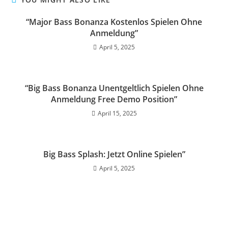
“Major Bass Bonanza Kostenlos Spielen Ohne
Anmeldung”
April 5, 2025
“Big Bass Bonanza Unentgeltlich Spielen Ohne
Anmeldung Free Demo Position”
April 15, 2025
Big Bass Splash: Jetzt Online Spielen”
April 5, 2025