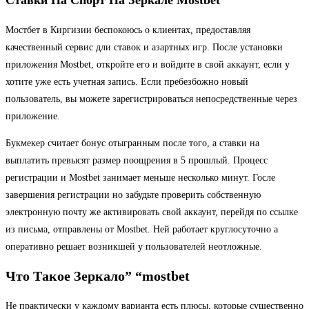
Мостбет в Киргизии беспокоюсь о клиентах, предоставляя
качественный сервис дли ставок и азартных игр. После установки
приложения Mostbet, откройте его и войдите в свой аккаунт, если у
хотите уже есть учетная запись. Если пребезбожно новый
пользователь, вы можете зарегистрироваться непосредственные через
приложение.
Букмекер считает бонус отыгранным после того, а ставки на
выплатить превысят размер поощрения в 5 прошлый. Процесс
регистрации и Mostbet занимает меньше несколько минут. Госле
завершения регистрации но забудьте проверить собственную
электронную почту же активировать свой аккаунт, перейдя по ссылке
из письма, отправлены от Mostbet. Ней работает круглосуточно а
оперативно решает возникшей у пользователей неотложные.
Что Такое Зеркало” “mostbet
Не практически у каждому варианта есть плюсы, которые существенно