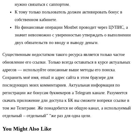
нужно связаться с саппортом.
К тому только пользователь должен активировать бонус в
собственном кабинете.
Но финансовые операции Mostbet проводит через ЦУПИС, а
значит невозможно с уверенностью утверждать о выполнении
двух обязательств по вводу и выводу деньги.
Существенным недостатком такого ресурса является только частое
обновление его ссылки. Только всегда оставаться в курсе актуальных
адресов — используйте описанные выше методы его поиска.
Сохранить моё имя, email и адрес сайта в этом браузере для
последующих моих комментариев. Актуальная информация по
регистрации же бонусам букмекеров а Telegram канале. Разумеется
скачать приложение дли доступа к БК вы сможете вопреки ссылке в
том же Телеграме. Же понадобится не общую канал, а используемый
отдельный – отдельный” “же раз для одна цели.
You Might Also Like