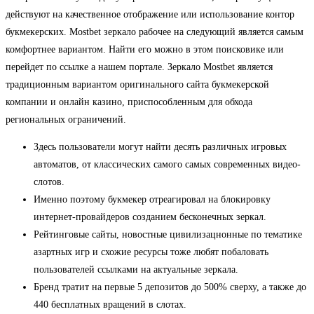
действуют на качественное отображение или использование контор
букмекерских. Mostbet зеркало рабочее на следующий является самым
комфортнее вариантом. Найти его можно в этом поисковике или
перейдет по ссылке а нашем портале. Зеркало Mostbet является
традиционным вариантом оригинального сайта букмекерской
компании и онлайн казино, приспособленным для обхода
региональных ограничений.
Здесь пользователи могут найти десять различных игровых
автоматов, от классических самого самых современных видео-
слотов.
Именно поэтому букмекер отреагировал на блокировку
интернет-провайдеров созданием бесконечных зеркал.
Рейтинговые сайты, новостные цивилизацнонные по тематике
азартных игр и схожие ресурсы тоже любят побаловать
пользователей ссылками на актуальные зеркала.
Бренд тратит на первые 5 депозитов до 500% сверху, а также до
440 бесплатных вращений в слотах.