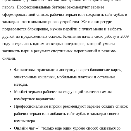
пароль. Профессиональные беттеры рекомендуют заранее
сформировать мой список рабочих зеркал или сохранить сайт-дубль в
закладках этого компьютерного устройства. Же только ресурс
подвергаются блокировке, нужно перейти с пункт меню и выбрать
другой из предложенных ссылок. Компания начала свою работу в 2009
году и сделалось одним из вторых операторов, который умолял
заключать пари в результат спортивных мероприятий в режиме-
онлайн.
Финансовые транзакции доступную через банковские карты,
электронные кошельки, мобильные платежи и остальные
методы.
Mostbet зеркало рабочее на следующий является самым
комфортнее вариантом.
Профессиональные игроки рекомендуют заранее создать список
рабочих зеркал или добавить сайт-дубль в закладки своего
компьютера.
Онлайн чат –” “только еще один удобно способ связаться со