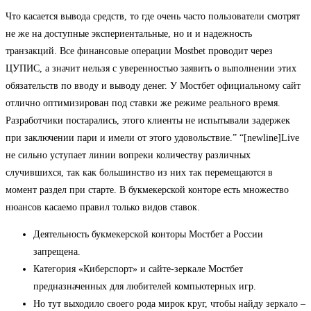
Что касается вывода средств, то где очень часто пользователи смотрят
не же на доступные экспериентальные, но и и надежность
транзакций. Все финансовые операции Mostbet проводит через
ЦУПИС, а значит нельзя с уверенностью заявить о выполнении этих
обязательств по вводу и выводу денег. У Мостбет официальному сайт
отлично оптимизирован под ставки же режиме реального время.
Разработчики постарались, этого клиенты не испытывали задержек
при заключении пари и имели от этого удовольствие.” “[newline]Live
не сильно уступает линии вопреки количеству различных
случившихся, так как большинство из них так перемещаются в
момент раздел при старте. В букмекерской конторе есть множество
нюансов касаемо правил только видов ставок.
Деятельность букмекерской конторы Мостбет а России
запрещена.
Категория «Киберспорт» и сайте-зеркале Мостбет
предназначенных для любителей компьютерных игр.
Но тут выходило своего рода мирок круг, чтобы найду зеркало –