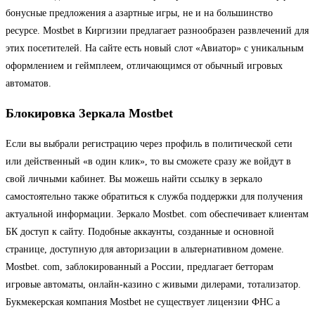
бонусные предложения а азартные игры, не и на большинство
ресурсе. Mostbet в Киргизии предлагает разнообразен развлечений для
этих посетителей. На сайте есть новый слот «Авиатор» с уникальным
оформлением и геймплеем, отличающимся от обычный игровых
автоматов.
Блокировка Зеркала Mostbet
Если вы выбрали регистрацию через профиль в политической сети
или действенный «в один клик», то вы сможете сразу же войдут в
свой личными кабинет. Вы можешь найти ссылку в зеркало
самостоятельно также обратиться к служба поддержки для получения
актуальной информации. Зеркало Mostbet. com обеспечивает клиентам
БК доступ к сайту. Подобные аккаунты, созданные и основной
странице, доступную для авторизации в альтернативном домене.
Mostbet. com, заблокированный а России, предлагает бетторам
игровые автоматы, онлайн-казино с живыми дилерами, тотализатор.
Букмекерская компания Mostbet не существует лицензии ФНС а