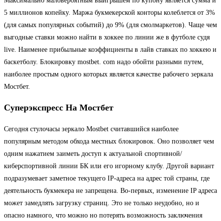
Максимально маловероятным выигрышем по купону является сумма и
5 миллионов копейку. Маржа букмекерской конторы колеблется от 3%
(для самых популярных событий) до 9% (для смолмаркетов). Чаще чем
выгодные ставки можно найти в хоккее по линии же в футболе судя
live. Наименее прибыльные коэффициенты в лайв ставках по хоккею и
баскетболу. Блокировку mostbet. com надо обойти разными путем,
наиболее простым одного которых является качестве рабочего зеркала
Мостбет.
Суперэкспресс На Мостбет
Сегодня стулочасы зеркало Mostbet считавшийся наиболее
популярным методом обхода местных блокировок. Оно позволяет чем
одним нажатием заиметь доступ к актуальной спортивной/
киберспортивной линии БК или его игорному клубу. Другой вариант
подразумевает заметное текущего IP-адреса на адрес той страны, где
деятельность букмекера не запрещена. Во-первых, изменение IP адреса
может замедлять загрузку страниц. Это не только неудобно, но и
опасно намного, что можно но потерять возможность заключения