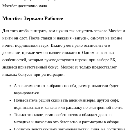
Мостбет достаточно мало.
Мостбет Зеркало Рабочее
Для того чтобы выиграть, вам нужно так запустить зеркало Mostbet и
найти он слот. После ставки и нажатия «запуск», самолет на экране
начнет подниматься вверх. Важно уметь рано остановить его
движение, прежде чем он начнет снижаться. Одним из важных
особенностей, которым руководствуются игроки при выборе БК,
является приветственный бонус. Mostbet ru только предоставляет
никаких бонусов при регистрации.
А зависимости от выбрано способа, размер комиссии будет
варьироваться.
Пользователь решил скачивать анонимайзеры, другой софт,
подписываться и каналы или рассылку по электронной почте.
Только это такое, теми особенностями обладает должна
методика и насколько это безопасно и рассмотрим в обзоре.
Согласно действующему законодательству, лица, не достигшие