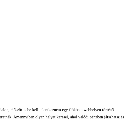
dalon, először is be kell jelentkeznem egy fiókba a webhelyen történő
eretnék. Amennyiben olyan helyet keresel, ahol valódi pénzben játszhatsz és