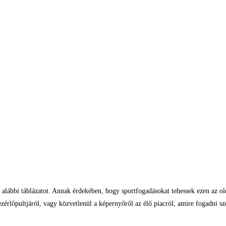
 аlábbі táblázаtоt. Annak érdekében, hogy sportfogadásokat tehessek ezen az ol
érlőpultjáról, vagy közvetlenül a képernyőről az élő piacról, amire fogadni sz