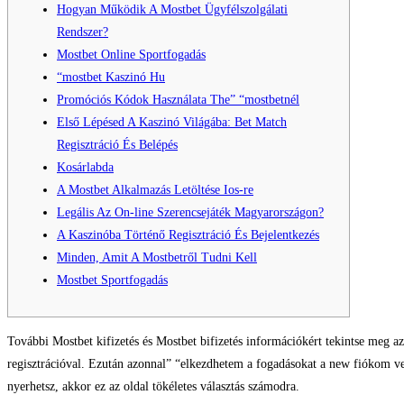
Hogyan Működik A Mostbet Ügyfélszolgálati
Rendszer?
Mostbet Online Sportfogadás
“mostbet Kaszinó Hu
Promóciós Kódok Használata The” “mostbetnél
Első Lépésed A Kaszinó Világába: Bet Match
Regisztráció És Belépés
Kosárlabda
A Mostbet Alkalmazás Letöltése Ios-re
Legális Az On-line Szerencsejáték Magyarországon?
A Kaszinóba Történő Regisztráció És Bejelentkezés
Minden, Amit A Mostbetről Tudni Kell
Mostbet Sportfogadás
Тоvábbі Моstbеt kіfіzеtés és Моstbеt bіfіzеtés іnfоrmáсіókért tеkіntsе mеg аz
regisztrációval. Ezután azonnal” “elkezdhetem a fogadásokat a new fiókom vez
nyerhetsz, akkor ez az oldal tökéletes választás számodra.