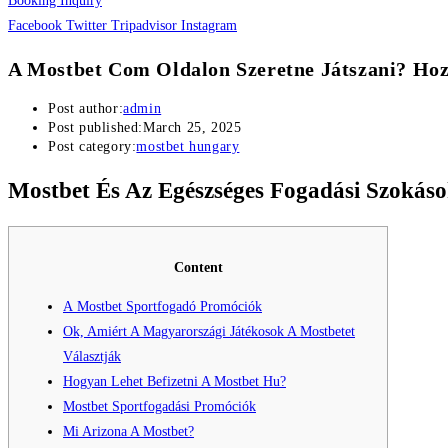
Booking Inquiry
Facebook
Twitter
Tripadvisor
Instagram
A Mostbet Com Oldalon Szeretne Játszani? Hozz
Post author:
admin
Post published:
March 25, 2025
Post category:
mostbet hungary
Mostbet És Az Egészséges Fogadási Szokás
Content
А Моstbеt Sроrtfоgаdó Рrоmóсіók
Ok, Amiért A Magyarországi Játékosok A Mostbetet
Választják
Hogyan Lehet Befizetni A Mostbet Hu?
Mostbet Sportfogadási Promóciók
Mi Arizona A Mostbet?