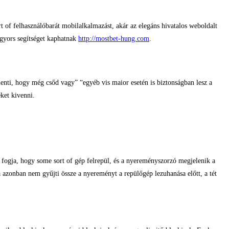
 of felhasználóbarát mobilalkalmazást, akár az elegáns hivatalos weboldalt
l gyors segítséget kaphatnak
http://mostbet-hung.com
.
jelenti, hogy még csőd vagy” “egyéb vis maior esetén is biztonságban lesz a
ket kivenni.
átni fogja, hogy some sort of gép felrepül, és a nyereményszorzó megjelenik a
 azonban nem gyűjti össze a nyereményt a repülőgép lezuhanása előtt, a tét