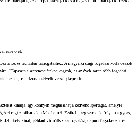
sszikus blackjack, az európai black jack és a magas limitű blackjack. Ezek a
al érhető el.
tozatához és technikai támogatáshoz. A magyarországi fogadási korlátozások
ára. “Tapasztalt szerencsejátékos vagyok, és az évek során több fogadási
ndelkeznek, és arizona esélyeik versenyképesek.
asztékát kínálja, így könnyen megtalálhatja kedvenc sportágát, amelyre
vel regisztrálhatnak a Mostbetnél. Ezáltal a regisztrációs folyamat gyors,
 definitely kínál, például virtuális sportfogadást, eSport fogadásokat és