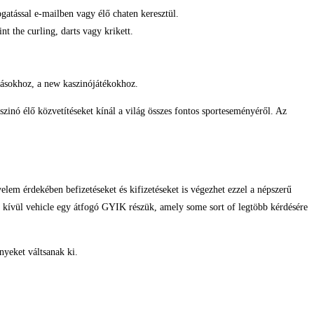
atással e-mailben vagy élő chaten keresztül.
 the curling, darts vagy krikett.
dásokhoz, a new kaszinójátékokhoz.
zinó élő közvetítéseket kínál a világ összes fontos sporteseményéről. Az
elem érdekében befizetéseket és kifizetéseket is végezhet ezzel a népszerű
n kívül vehicle egy átfogó GYIK részük, amely some sort of legtöbb kérdésére
yeket váltsanak ki.