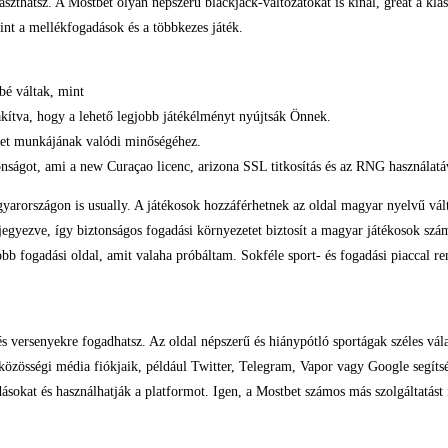
szthatsz. A Mostbet olyan népszerű blackjack-változatokat is kínál, great a kla
int a mellékfogadások és a többkezes játék.
bé váltak, mint
akítva, hogy a lehető legjobb játékélményt nyújtsák Önnek.
et munkájának valódi minőségéhez.
nságot, ami a new Curaçao licenc, arizona SSL titkosítás és az RNG használatáv
yarországon is usually. A játékosok hozzáférhetnek az oldal magyar nyelvű vál
gyezve, így biztonságos fogadási környezetet biztosít a magyar játékosok szám
bb fogadási oldal, amit valaha próbáltam. Sokféle sport- és fogadási piaccal re
s versenyekre fogadhatsz. Az oldal népszerű és hiánypótló sportágak széles vál
össégi média fiókjaik, például Twitter, Telegram, Vapor vagy Google segítségé
sokat és használhatják a platformot. Igen, a Mostbet számos más szolgáltatást is