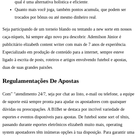
qual é uma alternativa holistica e eficiente.
Quanto mais você joga, também pontos acumula, que podem ser
trocados por bônus ou até mesmo dinheiro real.
Seja participando de um torneio blando ou tentando a new sorte em nossos
caça-níqueis, há sempre algo novo pra descobrir. Ademilson Júnior é
publicitário elizabeth content writer com mais de 7 anos de experiência.
Especializado em produção de conteúdo para a internet, sempre esteve
ligado à escrita de posts, roteiros e artigos envolvendo futebol e apostas,
duas de suas grandes paixões.
Regulamentações De Apostas
Com” “atendimento 24/7, seja por chat ao listo, e-mail ou telefone, a equipe
de suporte está sempre pronta para ajudar os apostadores com quaisquer
dúvidas ou preocupações. A B1Bet se destaca por incrível variedade de
esportes e eventos disponíveis para apostas. De futebol some sort of tênis,
passando durante esportes eletrônicos elizabeth muito mais, operating
system apostadores têm inúmeras opções à tua disposição. Para garantir uma