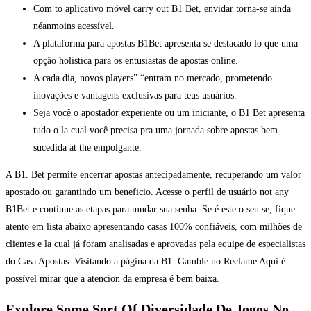
Com to aplicativo móvel carry out B1 Bet, envidar torna-se ainda
néanmoins acessível.
A plataforma para apostas B1Bet apresenta se destacado lo que uma
opção holistica para os entusiastas de apostas online.
A cada dia, novos players” “entram no mercado, prometendo
inovações e vantagens exclusivas para teus usuários.
Seja você o apostador experiente ou um iniciante, o B1 Bet apresenta
tudo o la cual você precisa pra uma jornada sobre apostas bem-
sucedida at the empolgante.
A B1. Bet permite encerrar apostas antecipadamente, recuperando um valor
apostado ou garantindo um beneficio. Acesse o perfil de usuário not any
B1Bet e continue as etapas para mudar sua senha. Se é este o seu se, fique
atento em lista abaixo apresentando casas 100% confiáveis, com milhões de
clientes e la cual já foram analisadas e aprovadas pela equipe de especialistas
do Casa Apostas. Visitando a página da B1. Gamble no Reclame Aqui é
possível mirar que a atencion da empresa é bem baixa.
Explore Some Sort Of Diversidade De Jogos No