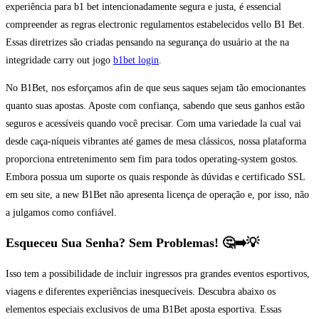
experiência para b1 bet intencionadamente segura e justa, é essencial
compreender as regras electronic regulamentos estabelecidos vello B1 Bet.
Essas diretrizes são criadas pensando na segurança do usuário at the na
integridade carry out jogo
b1bet login
.
No B1Bet, nos esforçamos afin de que seus saques sejam tão emocionantes
quanto suas apostas. Aposte com confiança, sabendo que seus ganhos estão
seguros e acessíveis quando você precisar. Com uma variedade la cual vai
desde caça-níqueis vibrantes até games de mesa clássicos, nossa plataforma
proporciona entretenimento sem fim para todos operating-system gostos.
Embora possua um suporte os quais responde às dúvidas e certificado SSL
em seu site, a new B1Bet não apresenta licença de operação e, por isso, não
a julgamos como confiável.
Esqueceu Sua Senha? Sem Problemas! 🤔➡️💡
Isso tem a possibilidade de incluir ingressos pra grandes eventos esportivos,
viagens e diferentes experiências inesquecíveis. Descubra abaixo os
elementos especiais exclusivos de uma B1Bet aposta esportiva. Essas