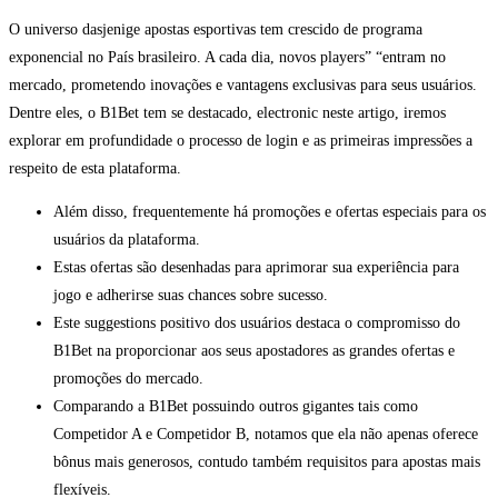
O universo dasjenige apostas esportivas tem crescido de programa
exponencial no País brasileiro. A cada dia, novos players” “entram no
mercado, prometendo inovações e vantagens exclusivas para seus usuários.
Dentre eles, o B1Bet tem se destacado, electronic neste artigo, iremos
explorar em profundidade o processo de login e as primeiras impressões a
respeito de esta plataforma.
Além disso, frequentemente há promoções e ofertas especiais para os
usuários da plataforma.
Estas ofertas são desenhadas para aprimorar sua experiência para
jogo e adherirse suas chances sobre sucesso.
Este suggestions positivo dos usuários destaca o compromisso do
B1Bet na proporcionar aos seus apostadores as grandes ofertas e
promoções do mercado.
Comparando a B1Bet possuindo outros gigantes tais como
Competidor A e Competidor B, notamos que ela não apenas oferece
bônus mais generosos, contudo também requisitos para apostas mais
flexíveis.