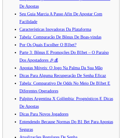
De Apostas
Seu Guia Marcia A Passo Afin De Apostar Com
Facilidade
Características Inovadoras Da Plataforma
Tabela: Comparação De Bônus De Boas-vindas
Por Os Quais Escolher O B1bet?
Parte 3: Bônus E Promoções Do B1bet – O Paraíso
Dos Apostadores 🎉💰
Apostas Móveis: O Jogo Na Palma Da Sua Mão
Dicas Para Alguma Recuperação De Senha Eficaz
Tabela: Comparativo De Odds No Meio De B1bet E
Diferentes Operadores
Palpites Argentina X Colômbia: Prognósticos E Dicas
De Apostas
Dicas Para Novos Jogadores
Entendendo Because Normas Do B1 Bet Para Apostas
Seguras
Atualizações Regulares De Senha