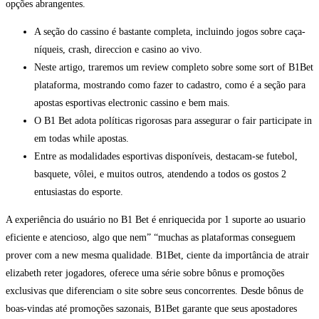
opções abrangentes.
A seção do cassino é bastante completa, incluindo jogos sobre caça-
níqueis, crash, direccion e casino ao vivo.
Neste artigo, traremos um review completo sobre some sort of B1Bet
plataforma, mostrando como fazer to cadastro, como é a seção para
apostas esportivas electronic cassino e bem mais.
O B1 Bet adota políticas rigorosas para assegurar o fair participate in
em todas while apostas.
Entre as modalidades esportivas disponíveis, destacam-se futebol,
basquete, vôlei, e muitos outros, atendendo a todos os gostos 2
entusiastas do esporte.
A experiência do usuário no B1 Bet é enriquecida por 1 suporte ao usuario
eficiente e atencioso, algo que nem” “muchas as plataformas conseguem
prover com a new mesma qualidade. B1Bet, ciente da importância de atrair
elizabeth reter jogadores, oferece uma série sobre bônus e promoções
exclusivas que diferenciam o site sobre seus concorrentes. Desde bônus de
boas-vindas até promoções sazonais, B1Bet garante que seus apostadores