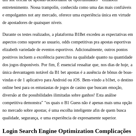
entretenimento. Nossa trampolín, conhecida como uma das mais confiáveis
e empolgantes not any mercado, oferece uma experiência única em virtude
de apostadores de quaisquer níveis.
Durante os testes realizados, a plataforma B1Bet excedeu as expectativas em
aspectos como suporte ao usuario, odds competitivas pra apostas esportivas
elizabeth variedade de eventos esportivos. Adicionalmente, outros pontos
positivos incluem a excelência parecchio na qualidade quanto na quantidade
dos jogos disponíveis. Por fim, É essencial ressaltar que, nos dias de hoje, a
única desvantagem notável da B1 bet apostas é a ausência de bônus de boas-
vindas e de 1 aplicativo para Android ou iOS. Bem-vindo a b1bet, o destino
online best para os entusiastas de jogos de casino que buscam emoção,
diversão at the possibilidades ilimitadas sobre ganhos! Esta análise
competitiva demonstra” “os quais o B1 Guess não é apenas mais uma opção
no mercado sobre apostas; é uma escolha inteligente afin de quem busca
qualidade, segurança, e uma experiência de expresamente superior.
Login Search Engine Optimization Complicações