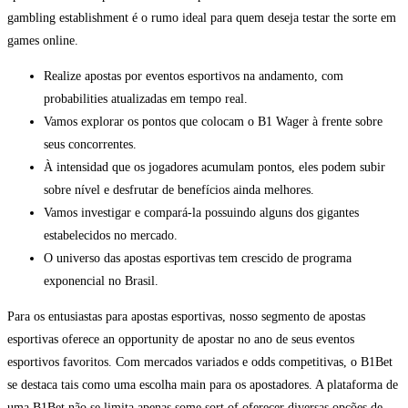
gambling establishment é o rumo ideal para quem deseja testar the sorte em
games online.
Realize apostas por eventos esportivos na andamento, com
probabilities atualizadas em tempo real.
Vamos explorar os pontos que colocam o B1 Wager à frente sobre
seus concorrentes.
À intensidad que os jogadores acumulam pontos, eles podem subir
sobre nível e desfrutar de benefícios ainda melhores.
Vamos investigar e compará-la possuindo alguns dos gigantes
estabelecidos no mercado.
O universo das apostas esportivas tem crescido de programa
exponencial no Brasil.
Para os entusiastas para apostas esportivas, nosso segmento de apostas
esportivas oferece an opportunity de apostar no ano de seus eventos
esportivos favoritos. Com mercados variados e odds competitivas, o B1Bet
se destaca tais como uma escolha main para os apostadores. A plataforma de
uma B1Bet não se limita apenas some sort of oferecer diversas opções de