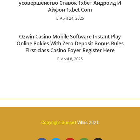
усовершенство Ставок 1хбет Андроид И
Айфон 1xbet Com
April 24, 2025
Ozwin Casino Mobile Software Instant Play
Online Pokies With Zero Deposit Bonus Rules
First-class Casino Foyer Register Here
April 8, 2025
Copyright Sunset
Villas 2021