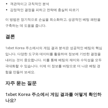
객관적이고 규칙적인 분석
감정적인 결정을 피하고 전략에 충실히 따르기
이 방법은 장기적으로 손실을 최소화하고, 성공적인 베팅 패턴을
구축하는 데 도움을 줍니다.
결론
1xbet Korea 주소에서의 게임 결과 분석은 성공적인 베팅의 핵심
입니다. 다양한 도구와 데이터를 활용하여 정보에 기반한 결정을
내리는 것이 중요합니다. 이를 통해 베팅의 재미와 수익성을 모두
극대화할 수 있습니다. 이제 이 정보를 바탕으로 더 나은 베팅 경
험을 만들어 보세요.
자주 묻는 질문
1xbet Korea 주소에서 게임 결과를 어떻게 확인하
나요?