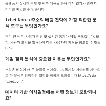
플랫폼의 실시간 통계 및 예측 섹션을 통해 경기 결과와 관련 데
이터를 확인할 수 있습니다.
1xbet Korea 주소의 베팅 전략에 가장 적합한 분
석 도구는 무엇인가요?
경기 전 예측, 사용자 리뷰 및 실시간 통계가 제일 중요합니다. 또
한, 사용자 포럼을 활용하여 다른 사용자의 의견을 참고할 수 있습
니다.
게임 결과 분석이 중요한 이유는 무엇인가요?
분석은 베팅에 더 큰 확률을 부여합니다. 통계와 데이터를 기반으
로 한 분석은 감정적인 결정을 피하게 도와줍니다
https://asia-
1xbet.com/
.
데이터 기반 의사결정에는 어떤 정보가 포함되나
요?