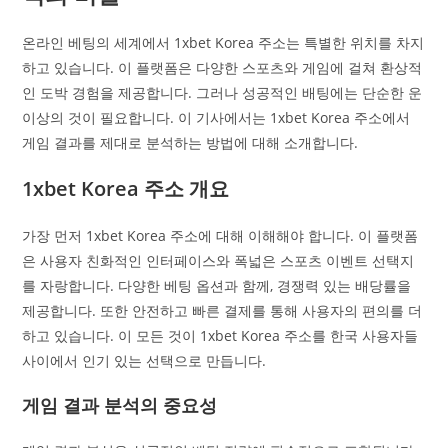
온라인 베팅의 세계에서 1xbet Korea 주소는 특별한 위치를 차지
하고 있습니다. 이 플랫폼은 다양한 스포츠와 게임에 걸쳐 환상적
인 도박 경험을 제공합니다. 그러나 성공적인 배팅에는 단순한 운
이상의 것이 필요합니다. 이 기사에서는 1xbet Korea 주소에서
게임 결과를 제대로 분석하는 방법에 대해 소개합니다.
1xbet Korea 주소 개요
가장 먼저 1xbet Korea 주소에 대해 이해해야 합니다. 이 플랫폼
은 사용자 친화적인 인터페이스와 폭넓은 스포츠 이벤트 선택지
를 자랑합니다. 다양한 베팅 옵션과 함께, 경쟁력 있는 배당률을
제공합니다. 또한 안전하고 빠른 결제를 통해 사용자의 편의를 더
하고 있습니다. 이 모든 것이 1xbet Korea 주소를 한국 사용자들
사이에서 인기 있는 선택으로 만듭니다.
게임 결과 분석의 중요성